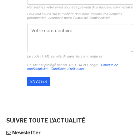
Renseignez votre email pour être prévenu d'un nouveau commentaire
Pour tout savoir sur la manière dont nous traitons vos données
personnelles, consultez notre
Charte de Confidentialité.
Le code HTML est interdit dans les commentaires
Ce site est protégé par reCAPTCHA et Google -
Politique de
confidentialité
-
Conditions d'utilisation
SUIVRE TOUTE L'ACTUALITÉ
Newsletter