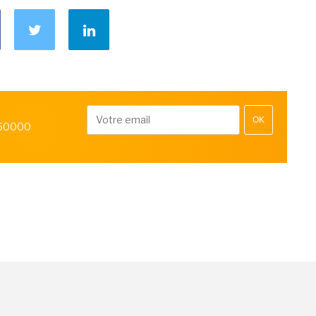
OK
 50000