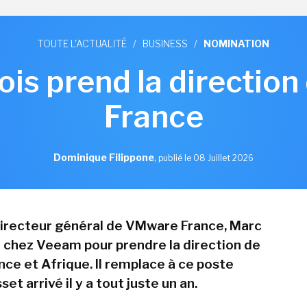
TOUTE L'ACTUALITÉ
/
BUSINESS
/
NOMINATION
ois prend la directio
France
Dominique Filippone
,
publié le 08 Juillet 2026
directeur général de VMware France, Marc
ve chez Veeam pour prendre la direction de
ance et Afrique. Il remplace à ce poste
et arrivé il y a tout juste un an.