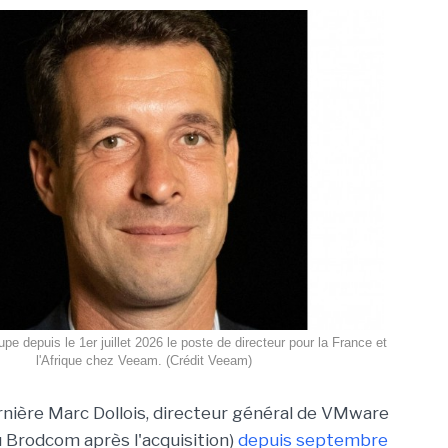
pe depuis le 1er juillet 2026 le poste de directeur pour la France et
l'Afrique chez Veeam. (Crédit Veeam)
nière Marc Dollois, directeur général de VMware
 Brodcom après l'acquisition)
depuis septembre