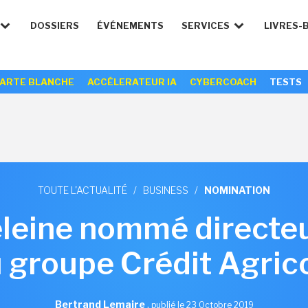
DOSSIERS
ÉVÉNEMENTS
SERVICES
LIVRES-
ARTE BLANCHE
ACCÉLERATEUR IA
CYBERCOACH
TESTS
TOUTE L'ACTUALITÉ
/
BUSINESS
/
NOMINATION
eine nommé directeur 
 groupe Crédit Agric
Bertrand Lemaire
,
publié le 23 Octobre 2019