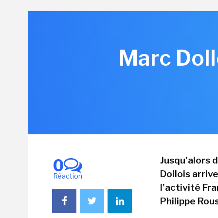
Marc Doll
Jusqu'alors 
0
Dollois arri
Réaction
l'activité Fr
Philippe Rouss