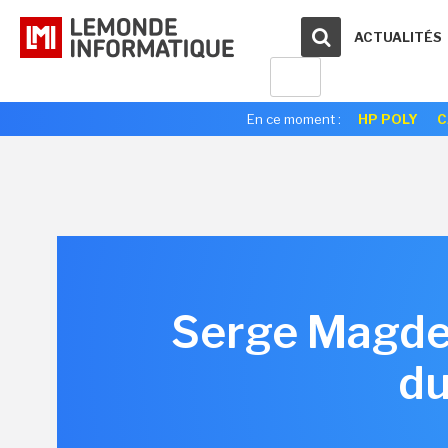
ACTUALITÉS
En ce moment :
HP POLY
C
Serge Magdel
du