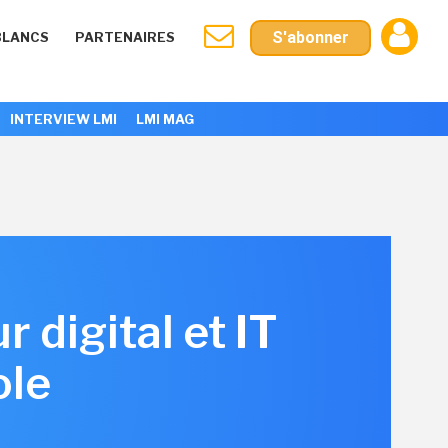
S'abonner
BLANCS
PARTENAIRES
INTERVIEW LMI
LMI MAG
digital et IT
ole