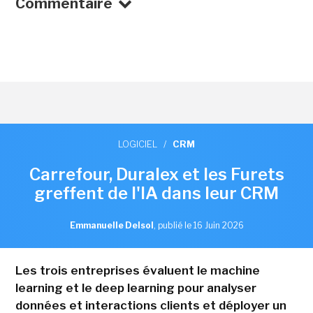
Commentaire
LOGICIEL
/
CRM
Carrefour, Duralex et les Furets
greffent de l'IA dans leur CRM
Emmanuelle Delsol
,
publié le 16 Juin 2026
Les trois entreprises évaluent le machine
learning et le deep learning pour analyser
données et interactions clients et déployer un