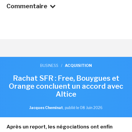
Commentaire
BUSINESS
/
ACQUISITION
Rachat SFR : Free, Bouygues et
Orange concluent un accord avec
Altice
Jacques Cheminat
,
publié le 08 Juin 2026
Après un report, les négociations ont enfin