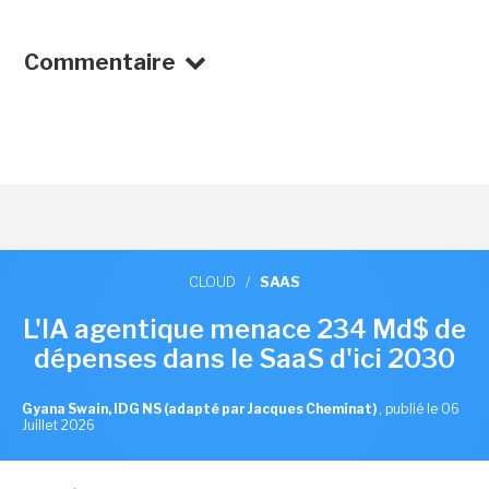
Commentaire
CLOUD
/
SAAS
L'IA agentique menace 234 Md$ de
dépenses dans le SaaS d'ici 2030
Gyana Swain, IDG NS (adapté par Jacques Cheminat)
,
publié le 06
Juillet 2026