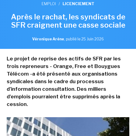
EMPLOI
/
LICENCIEMENT
Après le rachat, les syndicats de
SFR craignent une casse sociale
Véronique Arène
,
publié le 25 Juin 2026
Le projet de reprise des actifs de SFR par les
trois repreneurs - Orange, Free et Bouygues
Télécom -a été présenté aux organisations
syndicales dans le cadre du processus
d'information consultation. Des milliers
d'emplois pourraient être supprimés après la
cession.