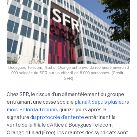
Bouygues Telecom, Iliad et Orange ont prévu de reprendre environ 3
000 salariés de SFR sur un effectif de 8 000 personnes. (Crédit :
SFR)
Chez SFR, le risque d’un démantèlement du groupe
entraînant une casse sociale
planait depuis plusieurs
mois.
Selon la Tribune
,
quinze jours après la
signature
du protocole d’entente
entérinant la
vente de la filiale d’Altice à Bouygues Telecom,
Orange et Iliad (Free), les craintes des syndicats sont