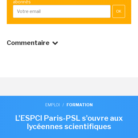
abonnés
OK
Commentaire
EMPLOI
/
FORMATION
L'ESPCI Paris-PSL s'ouvre aux
lycéennes scientifiques