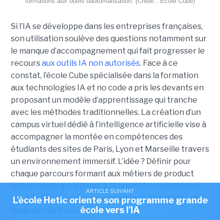
formations aux outils dautomatisation. (Crédit : Ecole Cube)
Si l’IA se développe dans les entreprises françaises,
son utilisation soulève des questions notamment sur
le manque d’accompagnement qui fait progresser le
recours
aux outils IA non autorisés
. Face à ce
constat, l’école Cube spécialisée dans la formation
aux technologies IA et no code a pris les devants en
proposant un modèle d’apprentissage qui tranche
avec les méthodes traditionnelles. La création d’un
campus virtuel dédié à l’intelligence artificielle vise à
accompagner la montée en compétences des
étudiants des sites de Paris, Lyon et Marseille travers
un environnement immersif. L’idée ? Définir pour
chaque parcours formant aux métiers de product
builder ou de growth marketer en IA un espace sui
ARTICLE SUIVANT
crée du lien pour que les apprenants ne restent plus
L'école Hetic oriente son programme grande
école vers l'IA
seuls derrière un écran.