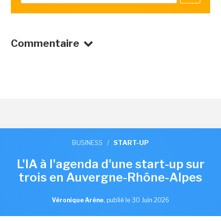
Commentaire
BUSINESS
/
START-UP
L'IA à l'agenda d'une start-up sur
trois en Auvergne-Rhône-Alpes
Véronique Arène
,
publié le 30 Juin 2026