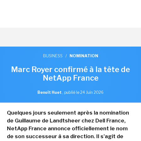
BUSINESS
/
NOMINATION
Marc Royer confirmé à la tête de
NetApp France
Benoît Huet
,
publié le 24 Juin 2026
Quelques jours seulement après la nomination
de Guillaume de Landtsheer chez Dell France,
NetApp France annonce officiellement le nom
de son successeur à sa direction. Il s'agit de