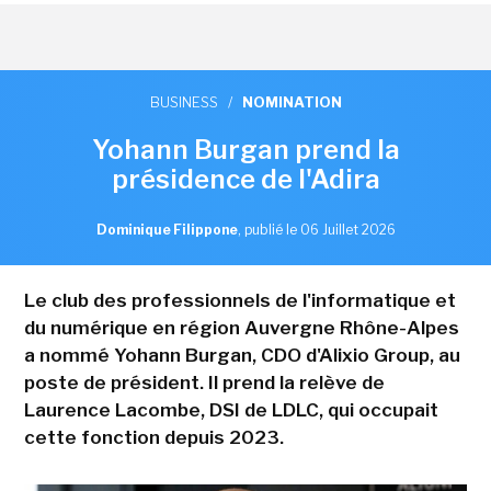
BUSINESS
/
NOMINATION
Yohann Burgan prend la
présidence de l'Adira
Dominique Filippone
,
publié le 06 Juillet 2026
Le club des professionnels de l'informatique et
du numérique en région Auvergne Rhône-Alpes
a nommé Yohann Burgan, CDO d'Alixio Group, au
poste de président. Il prend la relève de
Laurence Lacombe, DSI de LDLC, qui occupait
cette fonction depuis 2023.