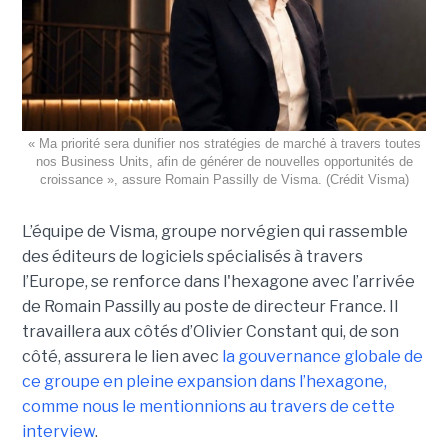
« Ma priorité sera dunifier nos stratégies de marché à travers toutes
nos Business Units, afin de générer de nouvelles opportunités de
croissance », assure Romain Passilly de Visma. (Crédit Visma)
L’équipe de Visma, groupe norvégien qui rassemble
des éditeurs de logiciels spécialisés à travers
l’Europe, se renforce dans l'hexagone avec l’arrivée
de Romain Passilly au poste de directeur France. Il
travaillera aux côtés d’Olivier Constant qui, de son
côté, assurera le lien avec
la gouvernance globale de
ce groupe en pleine expansion dans l’hexagone,
comme nous le mentionnions au travers de cette
interview
.