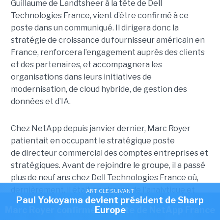
Guillaume de Landtsheer à la tête de Dell
Technologies France, vient d’être confirmé à ce
poste dans un communiqué. Il dirigera donc la
stratégie de croissance du fournisseur américain en
France, renforcera l’engagement auprès des clients
et des partenaires, et accompagnera les
organisations dans leurs initiatives de
modernisation, de cloud hybride, de gestion des
données et d’IA.
Chez NetApp depuis janvier dernier, Marc Royer
patientait en occupant le stratégique poste
de directeur commercial des comptes entreprises et
stratégiques. Avant de rejoindre le groupe, il a passé
plus de neuf ans chez Dell Technologies France où,
dernièrement, il était en charge de l'analytique et
ARTICLE SUIVANT
Paul Yokoyama devient président de Sharp
ARTICLE SUIVANT
des données non structurées. Ses 25 années
Marc Royer confirmé à la tête de NetApp France
Europe
d’expérience l’ont aussi mené à fréquenter d’autres