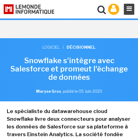
LOGICIEL
/
DÉCISIONNEL
Snowflake s'intègre avec
Salesforce et promeut l'échange
de données
Maryse Gros
,
publié le 05 Juin 2020
Le spécialiste du datawarehouse cloud
Snowflake livre deux connecteurs pour analyser
les données de Salesforce sur sa plateforme à
travers Einstein Analytics. La société fondée