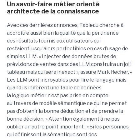
Un savoir-faire métier orienté
architecte de la connaissance
Avec ces dernières annonces, Tableau cherche à
a
ccroitre aussi bien la qualité que la pertinence
des
résultats fournis aux utilisateurs qui
restai
ent
jusqu’alors perfectible
s
en cas d’usage de
simples LLM.
« Injecter
des données brutes de
prévisions de ventes dans des LLM construira un joli
tableau mais qui sera inexact », assure Mark Recher. «
Les LLM sont incroyables pour lire le langage mais
quand ils ingèrent une table de données,
la
logique
métier n’est pas
prise
en compte
au travers de modèle sémantique ce qui ne permet
pas d’obtenir la bonne déduction et de prendre la
bonne décision. »
Attention également à ne pas
oublier un autre point important :
« Si les personnes
qui définissent la sémantique sont des