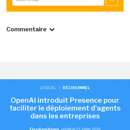
Commentaire
LOGICIEL
/
DÉCISIONNEL
OpenAI introduit Presence pour
faciliter le déploiement d'agents
dans les entreprises
Elgodjam Hanna
,
publié le 23 Juillet 2026