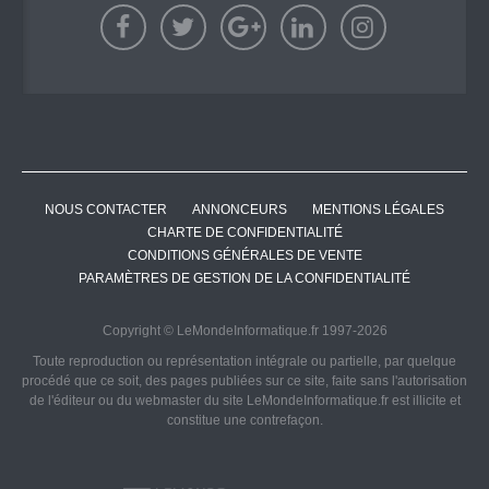
NOUS CONTACTER
ANNONCEURS
MENTIONS LÉGALES
CHARTE DE CONFIDENTIALITÉ
CONDITIONS GÉNÉRALES DE VENTE
PARAMÈTRES DE GESTION DE LA CONFIDENTIALITÉ
Copyright © LeMondeInformatique.fr 1997-2026
Toute reproduction ou représentation intégrale ou partielle, par quelque
procédé que ce soit, des pages publiées sur ce site, faite sans l'autorisation
de l'éditeur ou du webmaster du site LeMondeInformatique.fr est illicite et
constitue une contrefaçon.