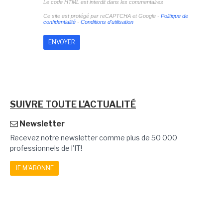
Le code HTML est interdit dans les commentaires
Ce site est protégé par reCAPTCHA et Google -
Politique de
confidentialité
-
Conditions d'utilisation
SUIVRE TOUTE L'ACTUALITÉ
Newsletter
Recevez notre newsletter comme plus de 50 000
professionnels de l'IT!
JE M'ABONNE