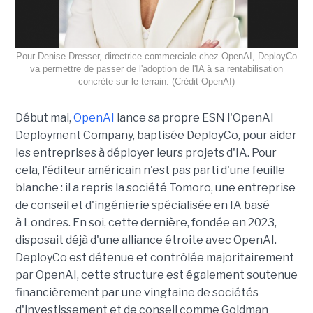
Pour Denise Dresser, directrice commerciale chez OpenAI, DeployCo
va permettre de passer de l'adoption de l'IA à sa rentabilisation
concrète sur le terrain. (Crédit OpenAI)
Début mai,
OpenAI
lance sa propre ESN l'OpenAI
Deployment Company, baptisée DeployCo, pour aider
les entreprises à déployer leurs projets d'IA. Pour
cela, l'éditeur américain n'est pas parti d'une feuille
blanche : il a repris la société Tomoro, une entreprise
de conseil et d'ingénierie spécialisée en IA basé
à Londres. En soi, cette dernière, fondée en 2023,
disposait déjà d'une alliance étroite avec OpenAI.
DeployCo est détenue et contrôlée majoritairement
par OpenAI, cette structure est également soutenue
financièrement par une vingtaine de sociétés
d'investissement et de conseil comme Goldman