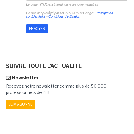
Le code HTML est interdit dans les commentaires
Ce site est protégé par reCAPTCHA et Google -
Politique de
confidentialité
-
Conditions d'utilisation
SUIVRE TOUTE L'ACTUALITÉ
Newsletter
Recevez notre newsletter comme plus de 50 000
professionnels de l'IT!
JE M'ABONNE