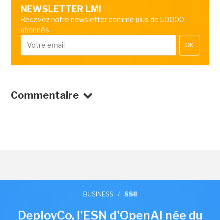
NEWSLETTER LMI
Recevez notre newsletter comme plus de 50000
abonnés
OK
Commentaire
BUSINESS
/
SSII
DeployCo, l'ESN d'OpenAI née du