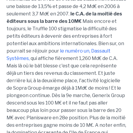
une baisse de 13,5% et passe de 4,2 Md€ en 2006 à
seulement 3,7 Md€ en 2007.
le C.A. de la moitié des
éditeurs sous la barre des 10M€
Mais encore et
toujours, le Truffle 100 stigmatise la difficulté des
petits éditeurs à devenir des entreprises à fort
potentiel aux ambitions internationales. Bien sur, on
pourrait se réjouir pour
le numéro un, Dassault
Systèmes,
qui affiche fièrement 1,260 Md€ de C.A.
Mais là où le bât blesse c'est que cela représente
déjà un tiers des revenus du classement. Et juste
derrière lui, à la deuxième place, l'activité logicielle
de Sopra Group émarge déjà à 1Md€ de moins ! Et le
plongeon continue. Dès la 9e marche, Generix Group
descend sous les 100 M€ et il ne faut pas aller
beaucoup plus loin pour passer sous la barre des 20
M€ avec Planisware en 28e position. Plus de la moitié
des entreprises gagne moins de 10 M€. A noter enfin,
la domination écrasante de l'Ile de France qui