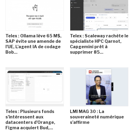
Telex : Ollama lève 65 M$,
Telex : Scaleway rachète le
SAP évite une amende de
spécialiste HPC Qarnot,
l'UE, L'agent IA de codage
Capgemini prêt à
Bob...
supprimer 85...
Telex : Plusieurs fonds
LMI MAG 30 : La
s'intéressent aux
souveraineté numérique
datacenters d'Orange,
s'affirme
Figma acquiert Bud,...