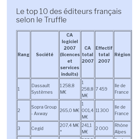
Le top 10 des éditeurs français
selon le Truffle
CA
logiciel
2007
CA
Effectif
Rang
Société
(licences
total
total
Région
et
2007
2007
services
induits)
1
Dassault
1 258,8
Ile de
1
258,8
7 459
Systèmes
M€
France
M€
1
Sopra Group
Ile de
2
265,0 M€
001,4
11 300
- Axway
France
M€
207,4 M€
241,1
Rhône
3
Cegid
2 000
*
M€
Alpes