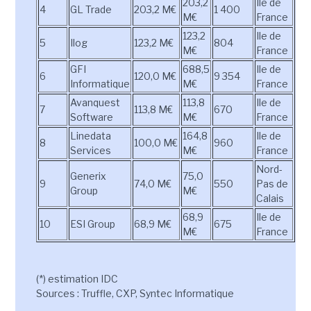
203,2
Ile de
4
GL Trade
203,2 M€
1 400
M€
France
123,2
Ile de
5
Ilog
123,2 M€
804
M€
France
GFI
688,5
Ile de
6
120,0 M€
9 354
Informatique
M€
France
Avanquest
113,8
Ile de
7
113,8 M€
670
Software
M€
France
Linedata
164,8
Ile de
8
100,0 M€
960
Services
M€
France
Nord-
Generix
75,0
9
74,0 M€
550
Pas de
Group
M€
Calais
68,9
Ile de
10
ESI Group
68,9 M€
675
M€
France
(*) estimation IDC
Sources : Truffle, CXP, Syntec Informatique