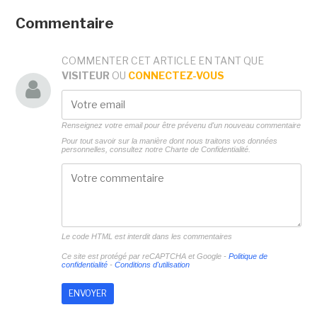
Commentaire
COMMENTER CET ARTICLE EN TANT QUE
VISITEUR
OU
CONNECTEZ-VOUS
Renseignez votre email pour être prévenu d'un nouveau commentaire
Pour tout savoir sur la manière dont nous traitons vos données
personnelles, consultez notre
Charte de Confidentialité.
Le code HTML est interdit dans les commentaires
Ce site est protégé par reCAPTCHA et Google -
Politique de
confidentialité
-
Conditions d'utilisation