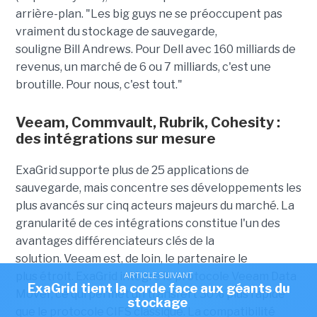
arrière-plan. "Les big guys ne se préoccupent pas
vraiment du stockage de sauvegarde,
souligne Bill Andrews. Pour Dell avec 160 milliards de
revenus, un marché de 6 ou 7 milliards, c'est une
broutille. Pour nous, c'est tout."
Veeam, Commvault, Rubrik, Cohesity :
des intégrations sur mesure
ExaGrid supporte plus de 25 applications de
sauvegarde, mais concentre ses développements les
plus avancés sur cinq acteurs majeurs du marché. La
granularité de ces intégrations constitue l'un des
avantages différenciateurs clés de la
solution.
Veeam est, de loin, le partenaire le
plus étroit. ExaGrid intègre le protocole Veeam Data
ARTICLE SUIVANT
ExaGrid tient la corde face aux géants du
Mover, ce qui permet un transfert 30% plus rapide
stockage
que le protocole CIFS classique. La compatibilité