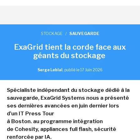
STOCKAGE
/
SAUVEGARDE
ExaGrid tient la corde face aux
géants du stockage
Serge Leblal
,
publié le 17 Juin 2026
Spécialiste indépendant du stockage dédié à la
sauvegarde, ExaGrid Systems nous a présenté
ses dernières avancées en juin dernier lors
d'un IT Press Tour
à Boston. au programme intégration
de Cohesity, appliances full flash, sécurité
renforcée par IA.