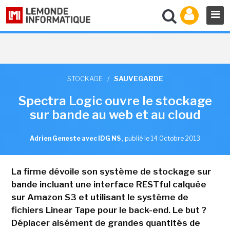
STOCKAGE
/
SAUVEGARDE
Spectra Logic ouvre le stockage
sur bande au web et au cloud
Adrien Geneste avec IDG NS
,
publié le 14 Octobre 2013
La firme dévoile son système de stockage sur
bande incluant une interface RESTful calquée
sur Amazon S3 et utilisant le système de
fichiers Linear Tape pour le back-end. Le but ?
Déplacer aisément de grandes quantités de