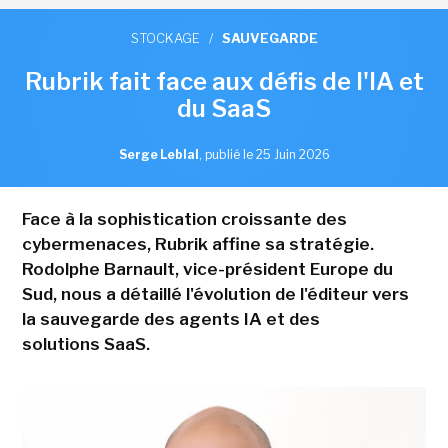
STOCKAGE
/
SAUVEGARDE
Rubrik fait face aux défis de l'IA et
du SaaS
Serge Leblal
,
publié le 25 Juin 2026
Face à la sophistication croissante des
cybermenaces, Rubrik affine sa stratégie.
Rodolphe Barnault, vice-président Europe du
Sud, nous a détaillé l'évolution de l'éditeur vers
la sauvegarde des agents IA et des
solutions SaaS.