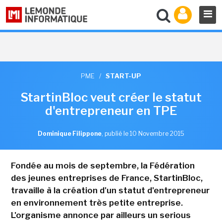
PME
/
START-UP
StartinBloc veut créer le statut
d'entrepreneur en TPE
Dominique Filippone
,
publié le 10 Novembre 2015
Fondée au mois de septembre, la Fédération
des jeunes entreprises de France, StartinBloc,
travaille à la création d'un statut d'entrepreneur
en environnement très petite entreprise.
L'organisme annonce par ailleurs un serious