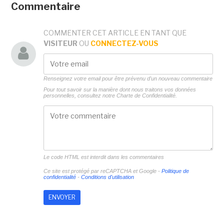
Commentaire
COMMENTER CET ARTICLE EN TANT QUE
VISITEUR
OU
CONNECTEZ-VOUS
Renseignez votre email pour être prévenu d'un nouveau commentaire
Pour tout savoir sur la manière dont nous traitons vos données
personnelles, consultez notre
Charte de Confidentialité.
Le code HTML est interdit dans les commentaires
Ce site est protégé par reCAPTCHA et Google -
Politique de
confidentialité
-
Conditions d'utilisation