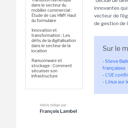
"décidé de dév
dans le secteur du
innovantes qui
mobilier commercial :
Étude de cas HMY Haut
vecteur de l'é
du formulaire
de gestion de l
Innovation et
transformation : Les
défis de la digitalisation
dans le secteur de la
Sur le 
location
Ransomware et
-
Steve Ball
stockage : Comment
françaises
sécuriser son
-
L'UE confi
infrastructure
-
Linux sur 
Article rédigé par
François Lambel