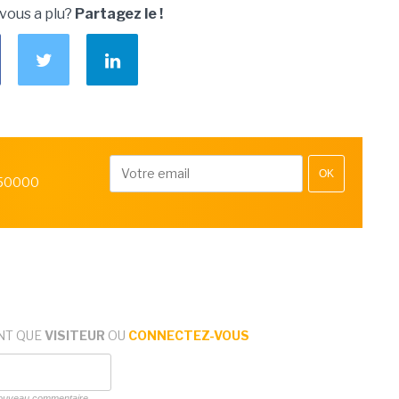
 vous a plu?
Partagez le !
OK
 50000
NT QUE
VISITEUR
OU
CONNECTEZ-VOUS
 nouveau commentaire