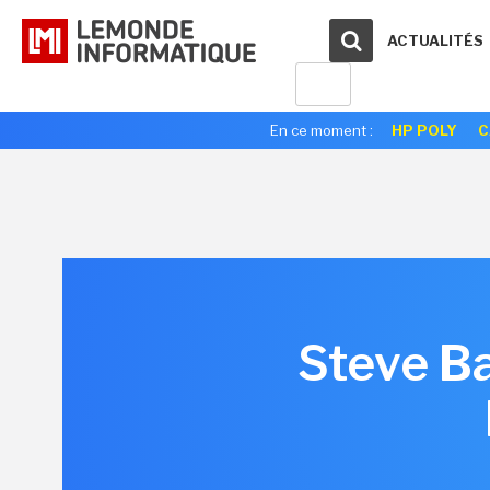
ACTUALITÉS
En ce moment :
HP POLY
C
Steve Ba