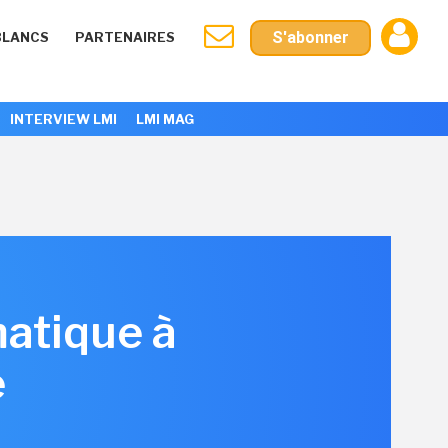
S'abonner
BLANCS
PARTENAIRES
INTERVIEW LMI
LMI MAG
matique à
e