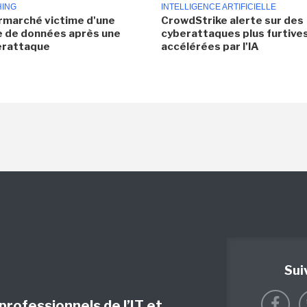
HING
INTELLIGENCE ARTIFICIELLE
rmarché victime d'une
CrowdStrike alerte sur des
e de données après une
cyberattaques plus furtives
erattaque
accélérées par l'IA
Sui
 professionnels de l’IT et