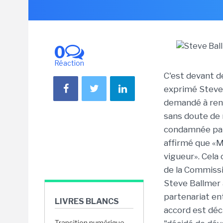
0
Réaction
C'est devant de
exprimé Steve 
demandé à renc
sans doute de r
condamnée par l
affirmé que «M
vigueur». Cela 
de la Commissi
Steve Ballmer 
partenariat ent
LIVRES BLANCS
accord est déc
Transition numérique