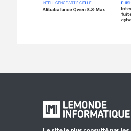
INTELLIGENCE ARTIFICIELLE
PHIS
Inte
Alibaba lance Qwen 3.8-Max
fuit
cyb
Le site le plus consulté par les