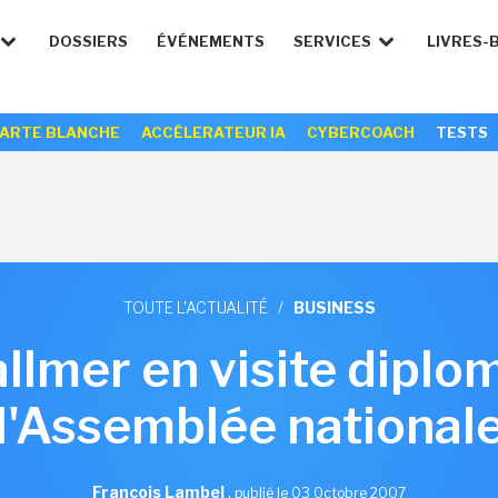
DOSSIERS
ÉVÉNEMENTS
SERVICES
LIVRES-
ARTE BLANCHE
ACCÉLERATEUR IA
CYBERCOACH
TESTS
TOUTE L'ACTUALITÉ
/
BUSINESS
llmer en visite diplo
l'Assemblée national
François Lambel
,
publié le 03 Octobre 2007