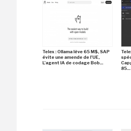
Telex : Ollama lève 65 M$, SAP
Tele
évite une amende de l'UE,
spéc
L'agent IA de codage Bob...
Capg
85...