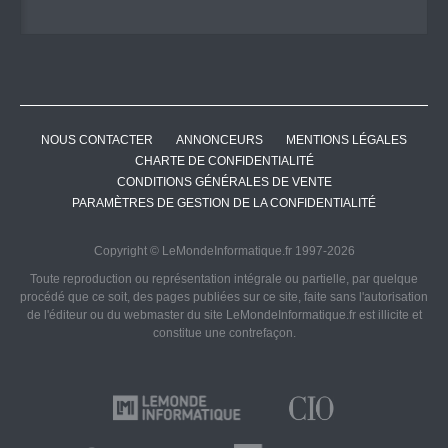
NOUS CONTACTER
ANNONCEURS
MENTIONS LÉGALES
CHARTE DE CONFIDENTIALITÉ
CONDITIONS GÉNÉRALES DE VENTE
PARAMÈTRES DE GESTION DE LA CONFIDENTIALITÉ
Copyright © LeMondeInformatique.fr 1997-2026
Toute reproduction ou représentation intégrale ou partielle, par quelque
procédé que ce soit, des pages publiées sur ce site, faite sans l'autorisation
de l'éditeur ou du webmaster du site LeMondeInformatique.fr est illicite et
constitue une contrefaçon.