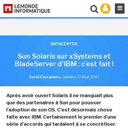
DATACENTER
Sun Solaris sur xSystems et
BladeServer d'IBM : c'est fait !
David Castaneira
,
publié le 17 Aout 2007
Après avoir ouvert Solaris il ne manquait plus
que des partenaires à Sun pour pousser
l'adoption de son OS. C'est désormais chose
faite avec IBM. Certainement le premier d'une
série d'accords qui tardaient à se concrétiser.