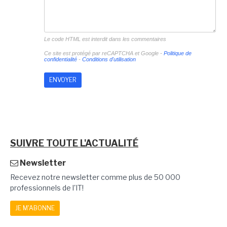
Le code HTML est interdit dans les commentaires
Ce site est protégé par reCAPTCHA et Google -
Politique de
confidentialité
-
Conditions d'utilisation
SUIVRE TOUTE L'ACTUALITÉ
Newsletter
Recevez notre newsletter comme plus de 50 000
professionnels de l'IT!
JE M'ABONNE