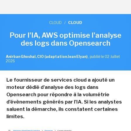
CLOUD
/
CLOUD
Pour l'IA, AWS optimise l'analyse
des logs dans Opensearch
Anirban Ghoshal, CIO (adaptation Jean Elyan)
,
publié le 02 Juillet
2026
Le fournisseur de services cloud a ajouté un
moteur dédié d'analyse des logs dans
Opensearch pour répondre à la volumétrie
d'évènements générés par l'IA. Si les analystes
saluent la démarche, ils constatent certaines
limites.