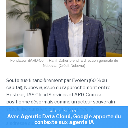
Fondateur dARD-Com, Rahif Daher prend la direction générale de
Nubevia. (Crédit Nubevia)
Soutenue financièrement par Evolem (60 % du
capital), Nubevia, issue du rapprochement entre
Hosteur, TAS Cloud Services et ARD-Com, se
positionne désormais comme un acteur souverain
spécialisé dans le cloud, l'infogérance, la
ARTICLE SUIVANT
Avec Agentic Data Cloud, Google apporte du
connectivité et la cybersécurité managée, et
contexte aux agents IA
s'adresse aux besoins des PME, ETI, des