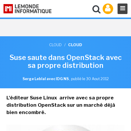
CLOUD
/
CLOUD
Suse saute dans OpenStack avec
sa propre distribution
Serge Leblal avec IDG NS
,
publié le 30 Aout 2012
L'éditeur Suse Linux arrive avec sa propre
distribution OpenStack sur un marché déjà
bien encombré.