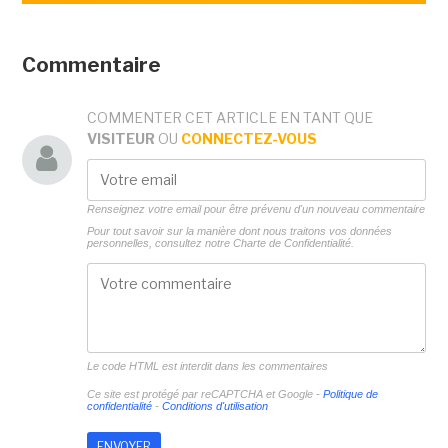
Commentaire
COMMENTER CET ARTICLE EN TANT QUE
VISITEUR
OU
CONNECTEZ-VOUS
Renseignez votre email pour être prévenu d'un nouveau commentaire
Pour tout savoir sur la manière dont nous traitons vos données
personnelles, consultez notre
Charte de Confidentialité.
Le code HTML est interdit dans les commentaires
Ce site est protégé par reCAPTCHA et Google -
Politique de
confidentialité
-
Conditions d'utilisation