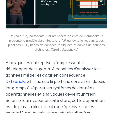
Reynold Xin, co-fondateur et architecte en chef de Databricks, a
présenté le modèle d'architecture LTAP qui évite le recours à des
pipelines ETL, bases de données répliquées et copies de données
distinctes. (Crédit Databricks)
Alors que les entreprises s’empressent de
développer des agents IA capables d’analyser les
données métier et d’agir en conséquence,
Databricks
affirme que la pratique consistant depuis
longtemps à séparer les systèmes de données
opérationnelles et analytiques devient un frein.
Selon le fournisseur en data store, cette séparation
est de plus en plus mise à rude épreuve, car les