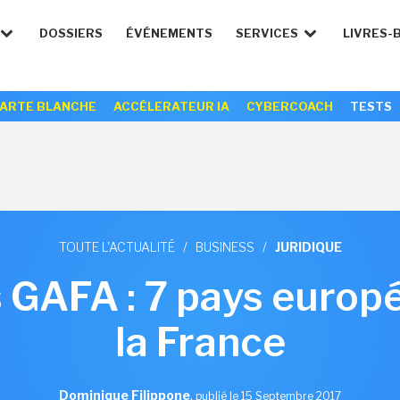
DOSSIERS
ÉVÉNEMENTS
SERVICES
LIVRES-
ARTE BLANCHE
ACCÉLERATEUR IA
CYBERCOACH
TESTS
TOUTE L'ACTUALITÉ
/
BUSINESS
/
JURIDIQUE
 GAFA : 7 pays europ
la France
Dominique Filippone
,
publié le 15 Septembre 2017