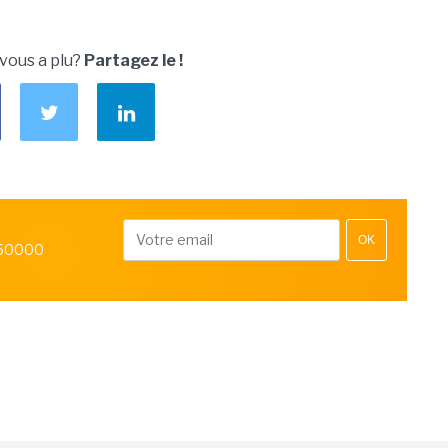
 vous a plu?
Partagez le !
OK
 50000