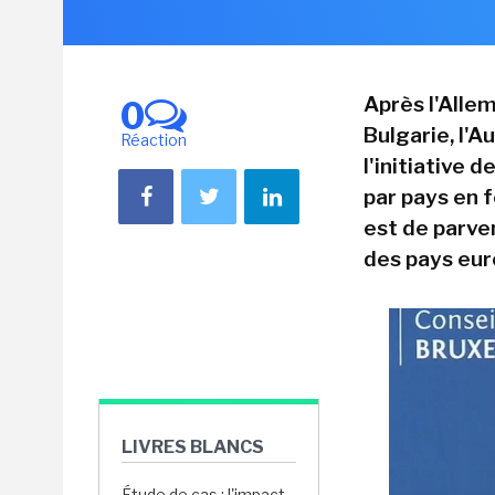
Après l'Allem
0
Bulgarie, l'A
Réaction
l'initiative 
par pays en f
est de parve
des pays eur
LIVRES BLANCS
Étude de cas : l'impact