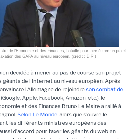
stre de l'Economie et des Finances, bataille pour faire éclore un projet
taxation des GAFA au niveau européen. (crédit : D.R.)
bien décidée à mener au pas de course son projet
s géants de l'Internet au niveau européen. Après
convaincre l'Allemagne de rejoindre
son combat de
(Google, Apple, Facebook, Amazon, etc.), le
Economie et des Finances Bruno Le Maire a rallié à
pagnol.
Selon Le Monde
, alors que s'ouvre le
sant les différents ministres européens des
aussi d'accord pour taxer les géants du web en