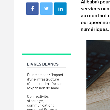
Alibaba) pou
services num
au montant re
européenne d
numériques.
LIVRES BLANCS
Étude de cas : l'impact
d'une infrastructure
réseau optimisée sur
l'expansion de Kiabi
Connectivité,
stockage,
communication :
comment Setec a