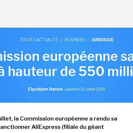
TOUTE L'ACTUALITÉ
/
BUSINESS
/
JURIDIQUE
ssion européenne s
à hauteur de 550 mill
Elgodjam Hanna
,
publié le 22 Juillet 2026
juillet, la Commission européenne a rendu sa
anctionner AliExpress (filiale du géant