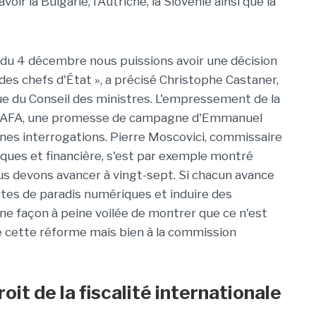
oir la Bulgarie, l'Autriche, la Slovénie ainsi que la
n du 4 décembre nous puissions avoir une décision
s chefs d'État », a précisé Christophe Castaner,
ue du Conseil des ministres. L'empressement de la
es GAFA, une promesse de campagne d'Emmanuel
ines interrogations. Pierre Moscovici, commissaire
ues et financière, s'est par exemple montré
nous devons avancer à vingt-sept. Si chacun avance
ortes de paradis numériques et induire des
. Une façon à peine voilée de montrer que ce n'est
e cette réforme mais bien à la commission
oit de la fiscalité internationale