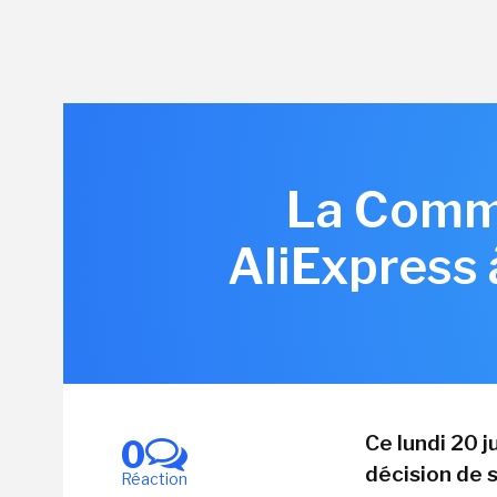
La Commi
AliExpress 
Ce lundi 20 
0
décision de s
Réaction