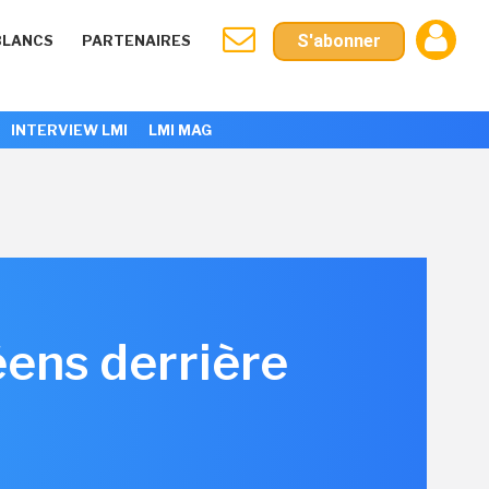
S'abonner
BLANCS
PARTENAIRES
INTERVIEW LMI
LMI MAG
éens derrière