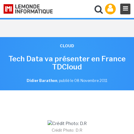
CLOUD
Tech Data va présenter en France
TDCloud
Didier Barathon
,
publié le 08 Novembre 2011
Crédit Photo: D.R