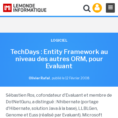
LOGICIEL
TechDays : Entity Framework au
niveau des autres ORM, pour
Evaluant
Olivier Rafal
,
publié le 12 Février 2008
Sébastien Ros, cofondateur d'Evaluant et membre de
DotNetGuru, a distingué : Nhibernate (portage
d'Hibernate, solution Java à la base), LLBLGen,
Genome et Euss (réalisé par Evaluant). Microsoft