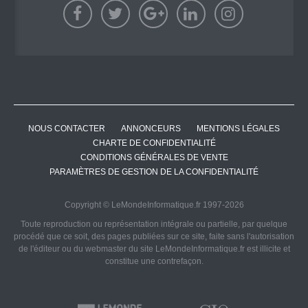
NOUS CONTACTER
ANNONCEURS
MENTIONS LÉGALES
CHARTE DE CONFIDENTIALITÉ
CONDITIONS GÉNÉRALES DE VENTE
PARAMÈTRES DE GESTION DE LA CONFIDENTIALITÉ
Copyright © LeMondeInformatique.fr 1997-2026
Toute reproduction ou représentation intégrale ou partielle, par quelque
procédé que ce soit, des pages publiées sur ce site, faite sans l'autorisation
de l'éditeur ou du webmaster du site LeMondeInformatique.fr est illicite et
constitue une contrefaçon.