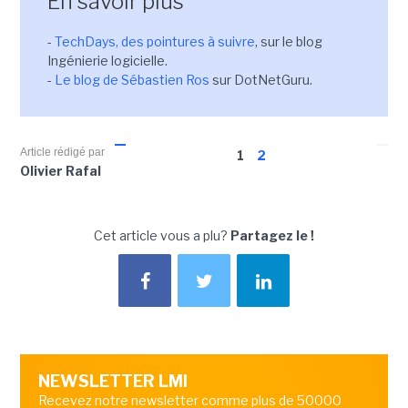
En savoir plus
-
TechDays, des pointures à suivre
, sur le blog
Ingénierie logicielle.
-
Le blog de Sébastien Ros
sur DotNetGuru.
Article rédigé par
1
2
Olivier Rafal
Cet article vous a plu?
Partagez le !
NEWSLETTER LMI
Recevez notre newsletter comme plus de 50000