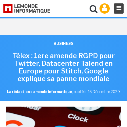
BUSINESS
Télex : 1ere amende RGPD pour
Twitter, Datacenter Talend en
Europe pour Stitch, Google
explique sa panne mondiale
La rédaction du monde informatique
,
publié le 15 Décembre 2020