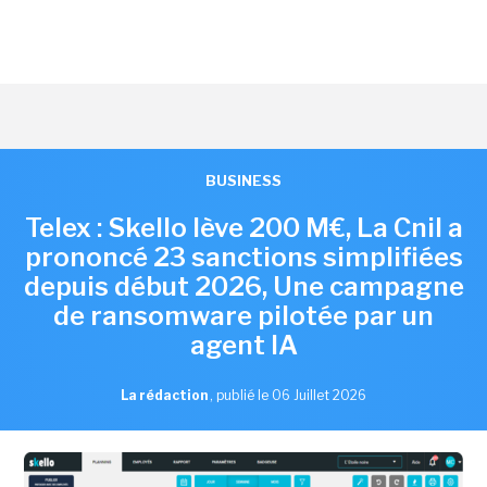
BUSINESS
Telex : Skello lève 200 M€, La Cnil a
prononcé 23 sanctions simplifiées
depuis début 2026, Une campagne
de ransomware pilotée par un
agent IA
La rédaction
,
publié le 06 Juillet 2026