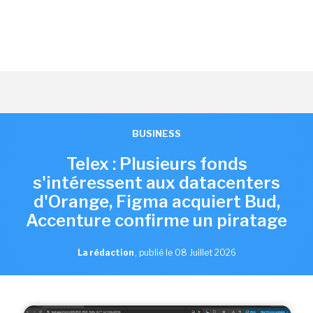
BUSINESS
Telex : Plusieurs fonds
s'intéressent aux datacenters
d'Orange, Figma acquiert Bud,
Accenture confirme un piratage
La rédaction
,
publié le 08 Juillet 2026