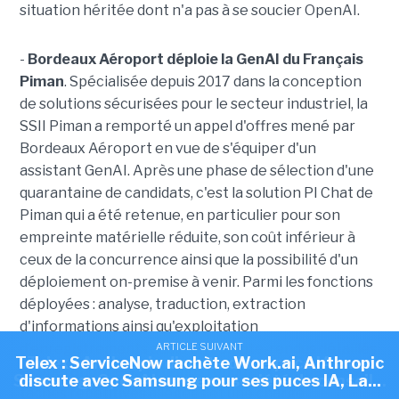
situation héritée dont n'a pas à se soucier OpenAI.
-
Bordeaux Aéroport déploie la GenAI du Français
Piman
. Spécialisée depuis 2017 dans la conception
de solutions sécurisées pour le secteur industriel, la
SSII Piman a remporté un appel d'offres mené par
Bordeaux Aéroport en vue de s'équiper d'un
assistant GenAI. Après une phase de sélection d'une
quarantaine de candidats, c'est la solution PI Chat de
Piman qui a été retenue, en particulier pour son
empreinte matérielle réduite, son coût inférieur à
ceux de la concurrence ainsi que la possibilité d'un
déploiement on-premise à venir. Parmi les fonctions
déployées : analyse, traduction, extraction
d'informations ainsi qu'exploitation
d'enregistrements audio en compte-rendus détaillés
ARTICLE SUIVANT
ARTICLE SUIVANT
Telex : ServiceNow rachète Work.ai, Anthropic
Telex : Anthropic discute d'une puce IA avec
et opérationnels. D
u temps rendu aux équipes, des
Samsung, OpenAI ouvre sa société de conseil...
discute avec Samsung pour ses puces IA, La...
tâches répétitives allégées et une charge