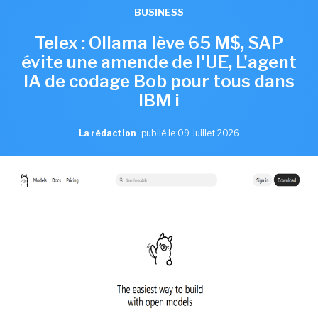
BUSINESS
Telex : Ollama lève 65 M$, SAP
évite une amende de l'UE, L'agent
IA de codage Bob pour tous dans
IBM i
La rédaction
,
publié le 09 Juillet 2026