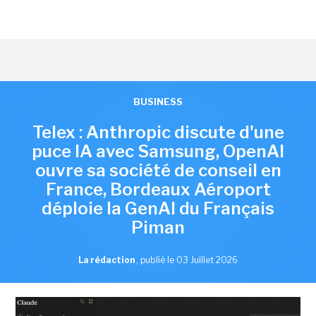
BUSINESS
Telex : Anthropic discute d'une
puce IA avec Samsung, OpenAI
ouvre sa société de conseil en
France, Bordeaux Aéroport
déploie la GenAI du Français
Piman
La rédaction
,
publié le 03 Juillet 2026