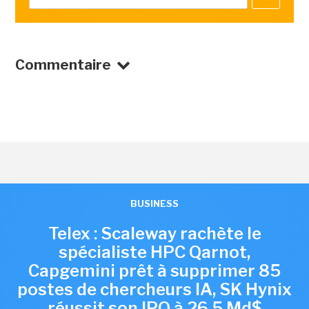
Commentaire
BUSINESS
Telex : Scaleway rachète le
spécialiste HPC Qarnot,
Capgemini prêt à supprimer 85
postes de chercheurs IA, SK Hynix
réussit son IPO à 26,5 Md$