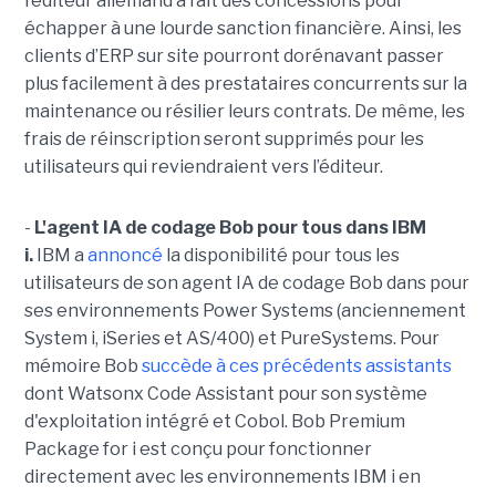
l’éditeur allemand a fait des concessions pour
échapper à une lourde sanction financière. Ainsi, les
clients d’ERP sur site pourront dorénavant passer
plus facilement à des prestataires concurrents sur la
maintenance ou résilier leurs contrats. De même, les
frais de réinscription seront supprimés pour les
utilisateurs qui reviendraient vers l’éditeur.
-
L'agent IA de codage Bob pour tous dans IBM
i.
IBM a
annoncé
la disponibilité pour tous les
utilisateurs de son agent IA de codage Bob dans pour
ses environnements Power Systems (anciennement
System i, iSeries et AS/400) et PureSystems. Pour
mémoire Bob
succède à ces précédents assistants
dont Watsonx Code Assistant pour son système
d'exploitation intégré et Cobol. Bob Premium
Package for i est conçu pour fonctionner
directement avec les environnements IBM i en