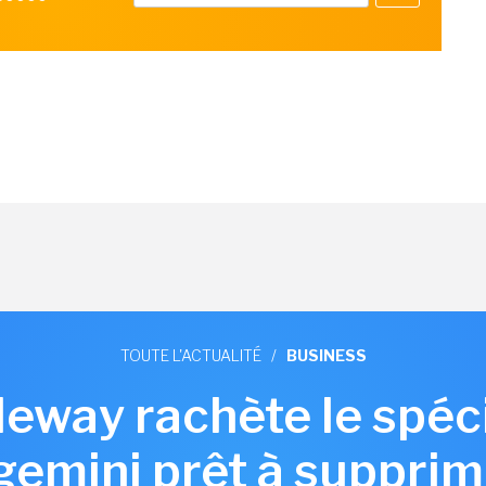
TOUTE L'ACTUALITÉ
/
BUSINESS
aleway rachète le spéc
gemini prêt à supprim