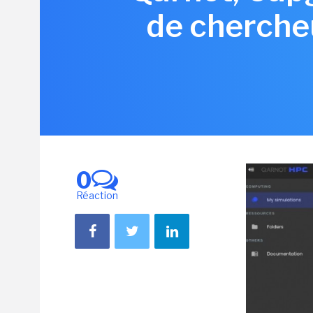
de chercheu
0
Réaction