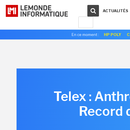
ACTUALITÉS
En ce moment :
HP POLY
C
Telex : Anth
Record 