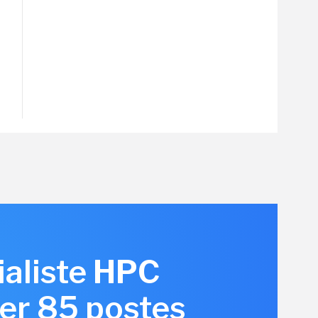
ialiste HPC
er 85 postes