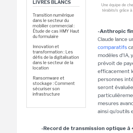
LIVRES BLANCS
Une équipe de cher
térabits/s grâce 
Transition numérique
dans le secteur du
mobilier commercial :
-Anthropic f
Étude de cas HMY Haut
du formulaire
Claude lance 
Innovation et
comparatifs
ca
transformation : Les
modèles d'IA, 
défis de la digitalisation
dans le secteur de la
prévoit de pay
location
efficacement l
Ransomware et
personnes int
stockage : Comment
seront évaluées
sécuriser son
infrastructure
particulièremen
mesures avancé
ainsi qu'outil
-Record de transmission optique à 