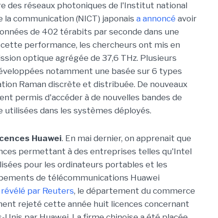
re des réseaux photoniques de l'Institut national
de la communication (NICT) japonais
a annoncé
avoir
 données de 402 térabits par seconde dans une
e cette performance, les chercheurs ont mis en
ssion optique agrégée de 37,6 THz. Plusieurs
 développées notamment une basée sur 6 types
cation Raman discrète et distribuée. De nouveaux
ent permis d'accéder à de nouvelles bandes de
e utilisées dans les systèmes déployés.
licences Huawei
. En mai dernier, on apprenait que
ences permettant à des entreprises telles qu'Intel
isées pour les ordinateurs portables et les
quipements de télécommunications Huawei
 révélé par Reuters
, le département du commerce
ment rejeté cette année huit licences concernant
-Unis par Huawei. La firme chinoise a été placée