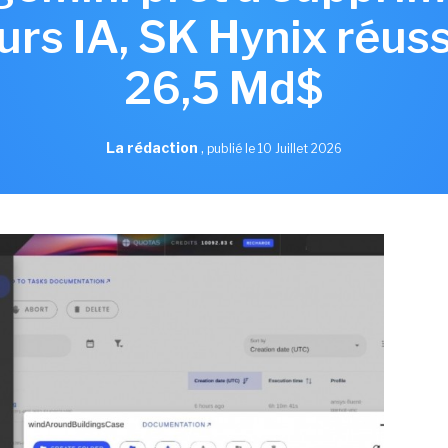
rs IA, SK Hynix réuss
26,5 Md$
La rédaction
,
publié le 10 Juillet 2026