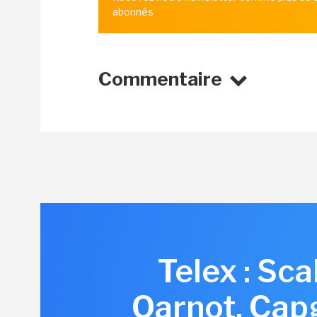
abonnés
Commentaire
Telex : Sc
Qarnot, Cap