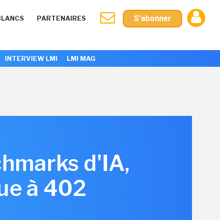
S'abonner
BLANCS
PARTENAIRES
INTERVIEW LMI
LMI MAG
chmarks d'IA,
ue à 402