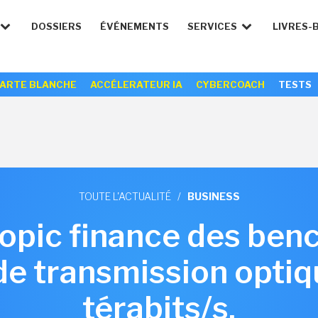
DOSSIERS
ÉVÉNEMENTS
SERVICES
LIVRES-
ARTE BLANCHE
ACCÉLERATEUR IA
CYBERCOACH
TESTS
TOUTE L'ACTUALITÉ
/
BUSINESS
ropic finance des ben
de transmission optiq
térabits/s,