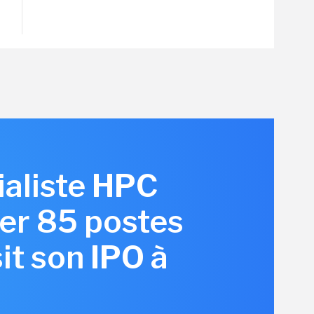
ialiste HPC
er 85 postes
it son IPO à