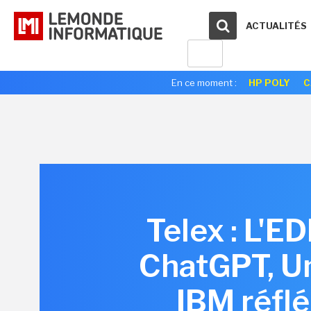
ACTUALITÉS
En ce moment :
HP POLY
C
Telex : L'E
ChatGPT, Un
IBM réflé