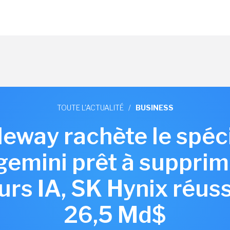
TOUTE L'ACTUALITÉ
/
BUSINESS
aleway rachète le spéc
gemini prêt à supprim
rs IA, SK Hynix réuss
26,5 Md$