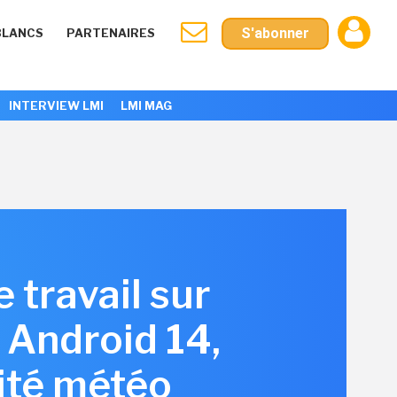
S'abonner
BLANCS
PARTENAIRES
INTERVIEW LMI
LMI MAG
 travail sur
 Android 14,
vité météo