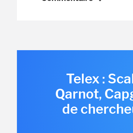
Telex : Sc
Qarnot, Cap
de chercheu