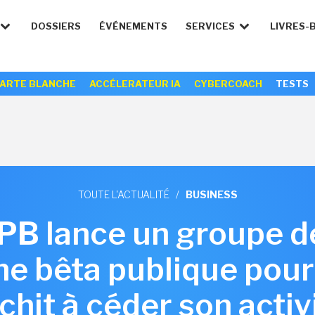
DOSSIERS
ÉVÉNEMENTS
SERVICES
LIVRES-
ARTE BLANCHE
ACCÉLERATEUR IA
CYBERCOACH
TESTS
TOUTE L'ACTUALITÉ
/
BUSINESS
DPB lance un groupe de
e bêta publique pour
chit à céder son acti