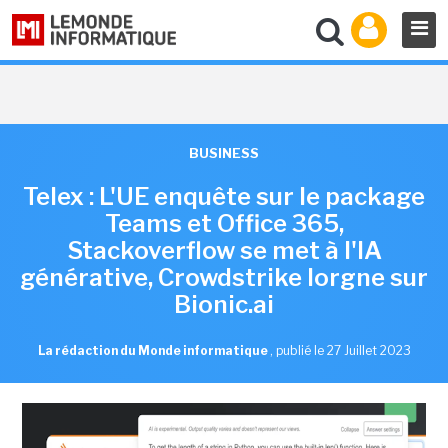
BUSINESS
Telex : L'UE enquête sur le package
Teams et Office 365,
Stackoverflow se met à l'IA
générative, Crowdstrike lorgne sur
Bionic.ai
La rédaction du Monde informatique
,
publié le 27 Juillet 2023