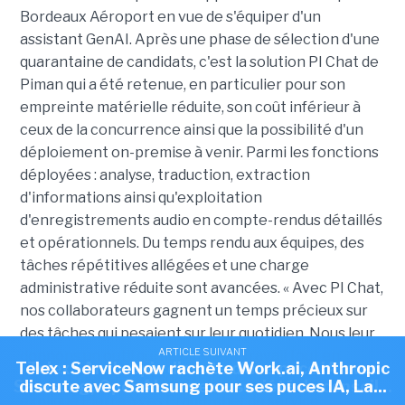
Bordeaux Aéroport en vue de s'équiper d'un
assistant GenAI. Après une phase de sélection d'une
quarantaine de candidats, c'est la solution PI Chat de
Piman qui a été retenue, en particulier pour son
empreinte matérielle réduite, son coût inférieur à
ceux de la concurrence ainsi que la possibilité d'un
déploiement on-premise à venir. Parmi les fonctions
déployées : analyse, traduction, extraction
d'informations ainsi qu'exploitation
d'enregistrements audio en compte-rendus détaillés
et opérationnels. D
u temps rendu aux équipes, des
tâches répétitives allégées et une charge
administrative réduite sont avancées. « Avec PI Chat,
nos collaborateurs gagnent un temps précieux sur
des tâches qui pesaient sur leur quotidien. Nous leur
ARTICLE SUIVANT
ARTICLE SUIVANT
donnons un outil qui fluidifie leur travail tout en
Telex : ServiceNow rachète Work.ai, Anthropic
Telex : Anthropic discute d'une puce IA avec
restant pleinement sous notre contrôle », a
Samsung, OpenAI ouvre sa société de conseil...
discute avec Samsung pour ses puces IA, La...
expliqué Pierre-Yves Brault, chef de service