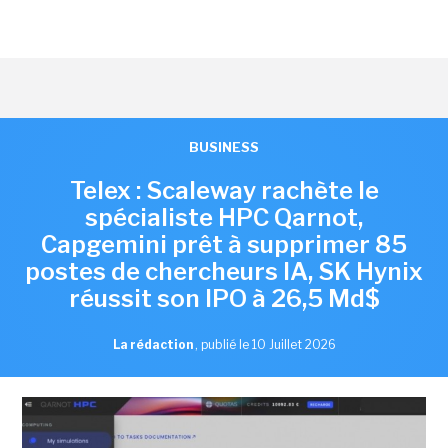
BUSINESS
Telex : Scaleway rachète le
spécialiste HPC Qarnot,
Capgemini prêt à supprimer 85
postes de chercheurs IA, SK Hynix
réussit son IPO à 26,5 Md$
La rédaction
,
publié le 10 Juillet 2026