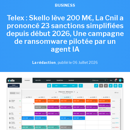
BUSINESS
Telex : Skello lève 200 M€, La Cnil a
prononcé 23 sanctions simplifiées
depuis début 2026, Une campagne
de ransomware pilotée par un
agent IA
La rédaction
,
publié le 06 Juillet 2026