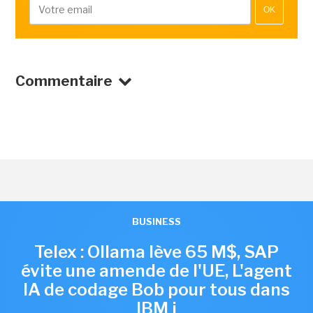
OK
Commentaire
BUSINESS
Telex : Ollama lève 65 M$, SAP
évite une amende de l'UE, L'agent
IA de codage Bob pour tous dans
IBM i