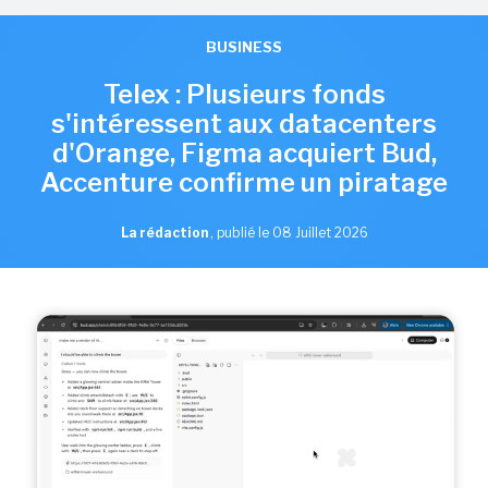
BUSINESS
Telex : Plusieurs fonds
s'intéressent aux datacenters
d'Orange, Figma acquiert Bud,
Accenture confirme un piratage
La rédaction
,
publié le 08 Juillet 2026