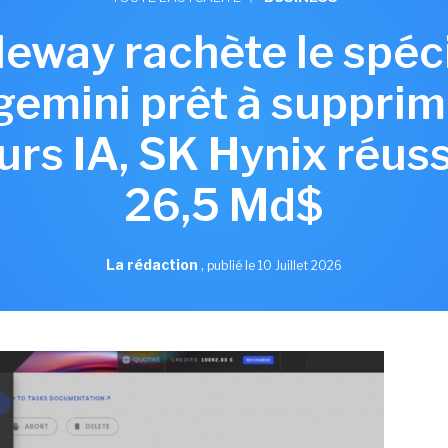
aleway rachète le spéc
gemini prêt à supprim
rs IA, SK Hynix réuss
26,5 Md$
La rédaction
,
publié le 10 Juillet 2026