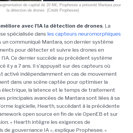
 augmentation de capital de 20 M€, Prophesee a présenté Mantara pour
la détection de drones. (Crédit Prophesee)
éliore avec l'IA la détection de drones
. La
ise spécialisée dans
les capteurs neuromorphiques
s un communiqué Mantara, son dernier système
ents pour détecter et suivre les drones en
 l'IA. Ce dernier succède au précédent système
cé il y a 7 ans. Il s'appuyait sur des capteurs où
est activé indépendamment en cas de mouvement
ent dans une scène captée pour optimiser la
lectrique, la latence et le temps de traitement
es principales avancées de Mantara sont liées à sa
forme logicielle, Hearth, succédant à la précédente
ramework open source en fin de vie OpenEB et sur
ion. « Hearth intègre les exigences de
ds de gouvernance IA », explique Prophesee. «