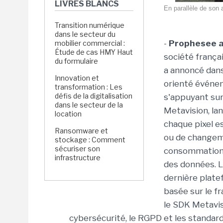
LIVRES BLANCS
En parallèle de son
Transition numérique
dans le secteur du
-
Prophesee am
mobilier commercial :
Étude de cas HMY Haut
société frança
du formulaire
a annoncé dan
Innovation et
orienté événem
transformation : Les
défis de la digitalisation
s'appuyant sur
dans le secteur de la
Metavision, lan
location
chaque pixel 
Ransomware et
ou de changem
stockage : Comment
sécuriser son
consommation é
infrastructure
des données. L
dernière plate
basée sur le f
le SDK Metavis
cybersécurité, le RGPD et les standar