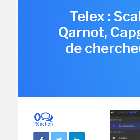
Telex : Sc
Qarnot, Cap
de chercheu
0
Réaction