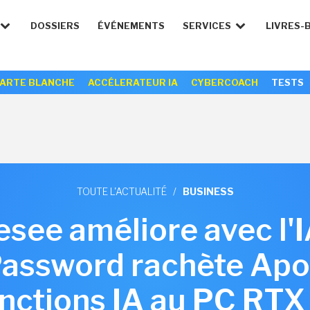
DOSSIERS
ÉVÉNEMENTS
SERVICES
LIVRES-
ARTE BLANCHE
ACCÉLERATEUR IA
CYBERCOACH
TESTS
TOUTE L'ACTUALITÉ
/
BUSINESS
esee améliore avec l'I
Password rachète Apo
onctions IA au PC RTX