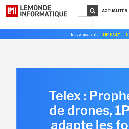
ACTUALITÉS
En ce moment :
HP POLY
C
Telex : Proph
de drones, 1
adapte les f