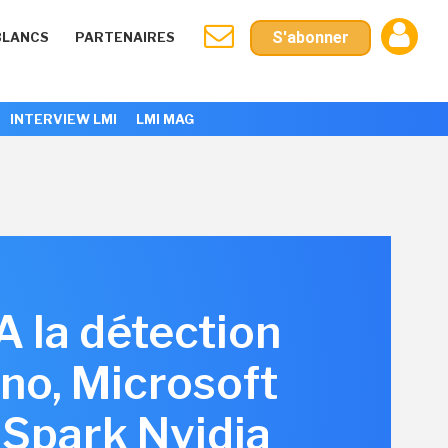
S'abonner
BLANCS
PARTENAIRES
INTERVIEW LMI
LMI MAG
A la détection
no, Microsoft
 Spark Nvidia