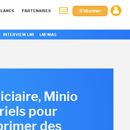
S'abonner
BLANCS
PARTENAIRES
INTERVIEW LMI
LMI MAG
iciaire, Minio
riels pour
primer des