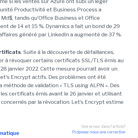
me si les ventes sur Azure ont subi un léger
'unité Productivité et Business Process a
Md$, tandis qu'Office Business et Office
t de 14 et 15 %. Dynamics a fait un bond de 29
'affaires généré par LinkedIn a augmenté de 37 %.
tificats
. Suite à la découverte de défaillances,
er à révoquer certains certificats SSL/TLS émis au
u 28 janvier 2022. Cette mesure pourrait avoir un
 Let's Encrypt actifs. Des problèmes ont été
a méthode de validation « TLS using ALPN ». Des
es certificats émis avant le 26 janvier et utilisant
 concernés par la révocation. Let’s Encrypt estime
Une erreur dans l'article?
Proposez-nous une correction
rmatique