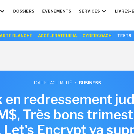
DOSSIERS
ÉVÉNEMENTS
SERVICES
LIVRES-
ARTE BLANCHE
ACCÉLERATEUR IA
CYBERCOACH
TESTS
TOUTE L'ACTUALITÉ
/
BUSINESS
x en redressement jud
M$, Très bons trimest
, Let's Encrypt va sup