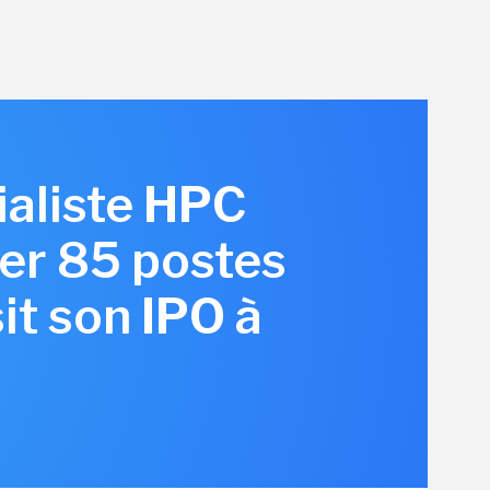
ialiste HPC
er 85 postes
it son IPO à