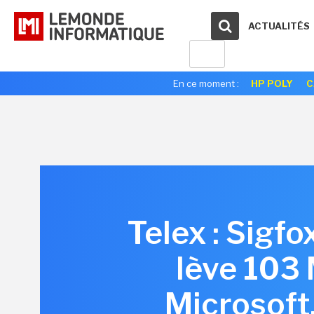
ACTUALITÉS
En ce moment :
HP POLY
C
Telex : Sigfo
lève 103 
Microsoft