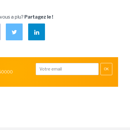
 vous a plu?
Partagez le !
OK
 50000