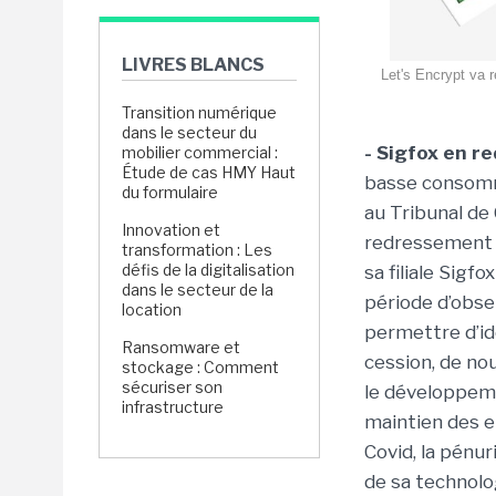
LIVRES BLANCS
Let's Encrypt va r
Transition numérique
dans le secteur du
- Sigfox en r
mobilier commercial :
Étude de cas HMY Haut
basse consomma
du formulaire
au Tribunal de
Innovation et
redressement j
transformation : Les
défis de la digitalisation
sa filiale Sigf
dans le secteur de la
période d’obser
location
permettre d’ide
Ransomware et
cession, de no
stockage : Comment
sécuriser son
le développeme
infrastructure
maintien des e
Covid, la pénu
de sa technolo