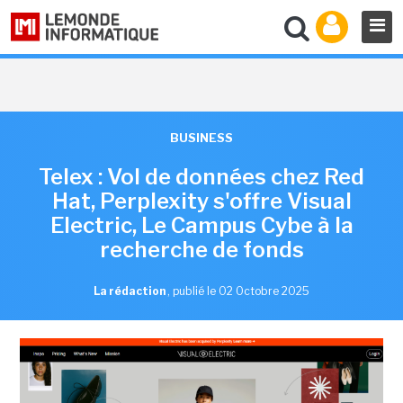
BUSINESS
Telex : Vol de données chez Red
Hat, Perplexity s'offre Visual
Electric, Le Campus Cybe à la
recherche de fonds
La rédaction
,
publié le 02 Octobre 2025