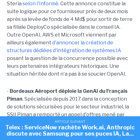
Steria
selon l'Informé
. Cette annonce constitue la
suite logique pour ce fournisseur près de deux mois
après sa levée de fonds de 4 Md$ pour sortir de terre
sa filiale DeployCo spécialisée dans le conseil IA.
Outre OpenAI, AWS et Microsoft viennent par
ailleurs également
d'annoncer la création de
structures dédiées d'intégration de systèmes IA
posant la question de la concurrence possible avec
leurs partenaires intégrateurs historiques. Une
situation héritée dont n'a pas à se soucier OpenAI.
-
Bordeaux Aéroport déploie la GenAI du Français
Piman
. Spécialisée depuis 2017 dans la conception
de solutions sécurisées pour le secteur industriel, la
SSII Piman a remporté un appel d'offres mené par
Bordeaux Aéroport en vue de s'équiper d'un
ARTICLE SUIVANT
ARTICLE SUIVANT
Telex : ServiceNow rachète Work.ai, Anthropic
Telex : Anthropic discute d'une puce IA avec
assistant GenAI. Après une phase de sélection d'une
Samsung, OpenAI ouvre sa société de conseil...
discute avec Samsung pour ses puces IA, La...
quarantaine de candidats, c'est la solution PI Chat de