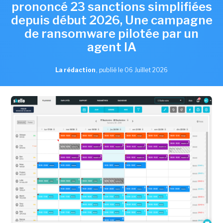
prononcé 23 sanctions simplifiées
depuis début 2026, Une campagne
de ransomware pilotée par un
agent IA
La rédaction
,
publié le 06 Juillet 2026