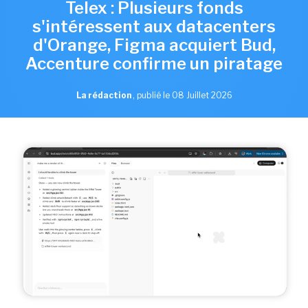
Telex : Plusieurs fonds
s'intéressent aux datacenters
d'Orange, Figma acquiert Bud,
Accenture confirme un piratage
La rédaction
,
publié le 08 Juillet 2026