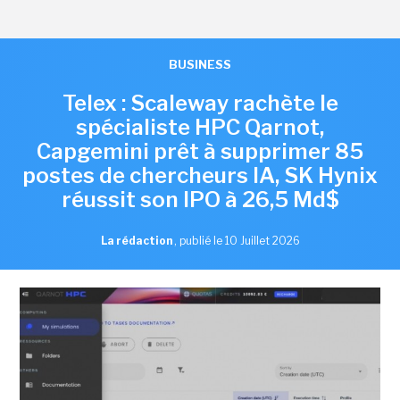
BUSINESS
Telex : Scaleway rachète le
spécialiste HPC Qarnot,
Capgemini prêt à supprimer 85
postes de chercheurs IA, SK Hynix
réussit son IPO à 26,5 Md$
La rédaction
,
publié le 10 Juillet 2026