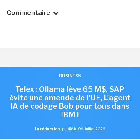
Commentaire
BUSINESS
Telex : Ollama lève 65 M$, SAP
évite une amende de l'UE, L'agent
IA de codage Bob pour tous dans
IBM i
La rédaction
,
publié le 09 Juillet 2026