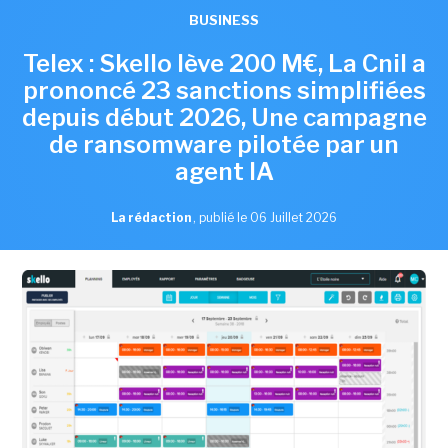
BUSINESS
Telex : Skello lève 200 M€, La Cnil a
prononcé 23 sanctions simplifiées
depuis début 2026, Une campagne
de ransomware pilotée par un
agent IA
La rédaction
,
publié le 06 Juillet 2026