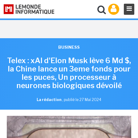
BUSINESS
Telex : xAI d'Elon Musk lève 6 Md $,
la Chine lance un 3eme fonds pour
les puces, Un processeur à
neurones biologiques dévoilé
La rédaction
,
publié le 27 Mai 2024