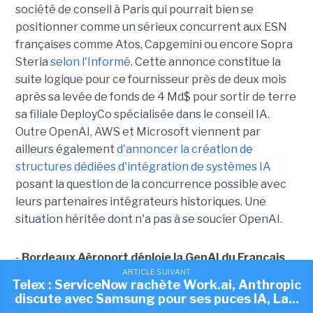
société de conseil à Paris qui pourrait bien se
positionner comme un sérieux concurrent aux ESN
françaises comme Atos, Capgemini ou encore Sopra
Steria
selon l'Informé
. Cette annonce constitue la
suite logique pour ce fournisseur près de deux mois
après sa levée de fonds de 4 Md$ pour sortir de terre
sa filiale DeployCo spécialisée dans le conseil IA.
Outre OpenAI, AWS et Microsoft viennent par
ailleurs également
d'annoncer la création de
structures dédiées d'intégration de systèmes IA
posant la question de la concurrence possible avec
leurs partenaires intégrateurs historiques. Une
situation héritée dont n'a pas à se soucier OpenAI.
-
Bordeaux Aéroport déploie la GenAI du Français
ARTICLE SUIVANT
ARTICLE SUIVANT
Piman
. Spécialisée depuis 2017 dans la conception
Telex : ServiceNow rachète Work.ai, Anthropic
Telex : Anthropic discute d'une puce IA avec
de solutions sécurisées pour le secteur industriel, la
Samsung, OpenAI ouvre sa société de conseil...
discute avec Samsung pour ses puces IA, La...
SSII Piman a remporté un appel d'offres mené par