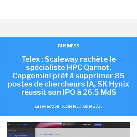
BUSINESS
Telex : Scaleway rachète le
spécialiste HPC Qarnot,
Capgemini prêt à supprimer 85
postes de chercheurs IA, SK Hynix
réussit son IPO à 26,5 Md$
La rédaction
,
publié le 10 Juillet 2026