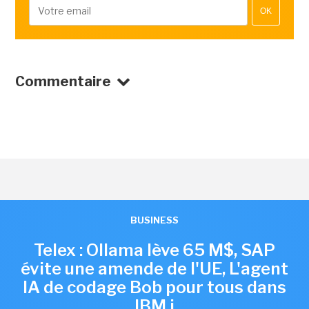
OK
Commentaire
BUSINESS
Telex : Ollama lève 65 M$, SAP
évite une amende de l'UE, L'agent
IA de codage Bob pour tous dans
IBM i