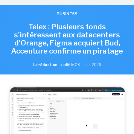
BUSINESS
Telex : Plusieurs fonds
s'intéressent aux datacenters
d'Orange, Figma acquiert Bud,
Accenture confirme un piratage
La rédaction
,
publié le 08 Juillet 2026