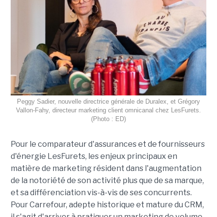
Peggy Sadier, nouvelle directrice générale de Duralex, et Grégory
Vallon-Fahy, directeur marketing client omnicanal chez LesFurets.
(Photo : ED)
Pour le comparateur d'assurances et de fournisseurs
d'énergie LesFurets, les enjeux principaux en
matière de marketing résident dans l'augmentation
de la notoriété de son activité plus que de sa marque,
et sa différenciation vis-à-vis de ses concurrents.
Pour Carrefour, adepte historique et mature du CRM,
il s'agit d'arriver à pratiquer un marketing de volume,