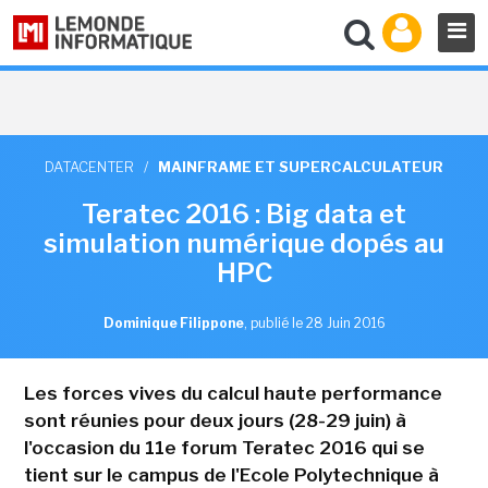
DATACENTER
/
MAINFRAME ET SUPERCALCULATEUR
Teratec 2016 : Big data et
simulation numérique dopés au
HPC
Dominique Filippone
,
publié le 28 Juin 2016
Les forces vives du calcul haute performance
sont réunies pour deux jours (28-29 juin) à
l'occasion du 11e forum Teratec 2016 qui se
tient sur le campus de l'Ecole Polytechnique à