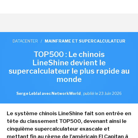
DATACENTER
/
MAINFRAME ET SUPERCALCULATEUR
TOP500 : Le chinois
LineShine devient le
supercalculateur le plus rapide au
monde
Serge Leblal avec NetworkWorld
,
publié le 23 Juin 2026
Le système chinois LineShine fait son entrée en
tête du classement TOP500, devenant ainsi le
cinquième supercalculateur exascale et
mettant fin au règne de l'américain El Capitan à