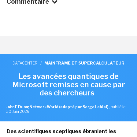
Commentaire
DATACENTER
/
MAINFRAME ET SUPERCALCULATEUR
Les avancées quantiques de
Microsoft remises en cause par
des chercheurs
John E Dunn; NetworkWorld (adapté par Serge Leblal)
,
publié le
30 Juin 2026
Des scientifiques sceptiques ébranlent les