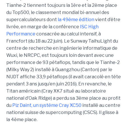
Tianhe-2 tiennent toujours la 1ère et la 2ème place
du Top500, le classement mondial bi-annuel des
supercalculateurs dont
la 49ème édition
vient d’être
livrée, en marge de la conférence
ISC High
Performance
consacrée au calcul intensif, à
Francfort (du 18 au 22 juin). Le Sunway TaihuLight du
centre de recherche en ingénierie informatique de
Wuxi, le NRCPC, est toujours loin devant avec une
performance de 93 pétaflops, tandis que le Tianhe-2
(Milky Way 2) installé à Guangzhou (Canton) par le
NUDT affiche 33,9 pétaflops (il avait caracolé en tête
pendant 3 ans jusqu’en juin 2016). En revanche, le
Titan américain (Cray XK7 situé au laboratoire
national d’Oak Ridge) a perdu sa 3ème place au profit
du
Piz Daint, un système Cray XC50
installé au centre
national suisse de supercomputing (CSCS). Il glisse à
la 4ème place.