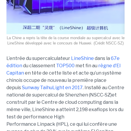
La Chine a repris la tête de la course mondiale au supercalcul avec le
LineShine développé avec le concours de Huawei. (Crédit NSCC‑SZ)
L’entrée du supercalculateur
LineShine
dans la
67e
édition
du classement
TOP500
met fin au
règne d’El
Capitan
en tête de cette liste et acte qu’un système
chinois occupe de nouveau la première place
depuis
Sunway TaihuLight en 2017
.
Installé au Centre
national de supercalcul de Shenzhen (NSCC‑SZ)et
construit par le Centre de cloud computing dans la
même ville, LineShine a atteint 2,198 exaflops lors du
test de performance High
Performance Linpack (HPL), ce qui lui confère une