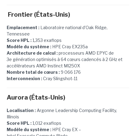
Frontier (États-Unis)
Emplacement :
Laboratoire national d’Oak Ridge,
Tennessee
Score HPL :
1,353 exaflops
Modèle du système :
HPE Cray EX235a
Architecture de calcul :
processeurs AMD EPYC de
3e génération optimisés à 64 cœurs cadencés à 2 GHz et
accélérateurs AMD Instinct MI250X
Nombre total de cœurs :
9 066 176
Interconnexion :
Cray Slingshot-11
Aurora (États-Unis)
Localisation :
Argonne Leadership Computing Facility,
Illinois
Score HPL :
1,012 exaflops
Modèle du système :
HPE Cray EX –
Intel Exascale Compute Blade