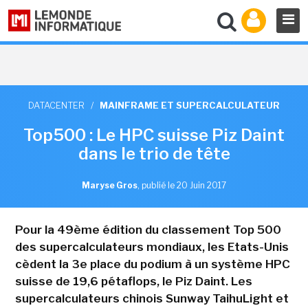
DATACENTER
/
MAINFRAME ET SUPERCALCULATEUR
Top500 : Le HPC suisse Piz Daint
dans le trio de tête
Maryse Gros
,
publié le 20 Juin 2017
Pour la 49ème édition du classement Top 500
des supercalculateurs mondiaux, les Etats-Unis
cèdent la 3e place du podium à un système HPC
suisse de 19,6 pétaflops, le Piz Daint. Les
supercalculateurs chinois Sunway TaihuLight et