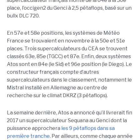
supercalculateur français monte de la 64e à la 50e
place, l’occigen2 du Genci à 2,5 pétaflops, basé sur un
bullx DLC 720.
En 57e et 58e positions, les systèmes de Météo
France se trouvaient en novembre à la 50e et 51e
places. Trois supercalculateurs du CEA se trouvent
classés 63e, 85e (TGCC) et 87e. Enfin, deux systèmes
Atos sont en 84e (le Sid) et 96e position (le Diego). Le
constructeur français compte d’autres
supercalculateurs dans le classement, notamment le
Mistral installé en Allemagne au centre de
recherche sur le climat DKRZ (3 pétaflops).
La semaine dernière, Atos a annoncé qu’il livrerait fin
2017 un supercalculateur Sequana au Genci dont la
puissance approchera
les 9 pétaflops dans sa
première tranche
. Par ailleurs, comme chaque année