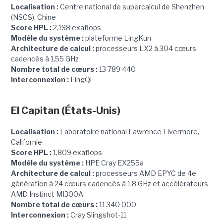
Localisation :
Centre national de supercalcul de Shenzhen
(NSCS), Chine
Score HPL :
2,198 exaflops
Modèle du système :
plateforme LingKun
Architecture de calcul :
processeurs LX2 à 304 cœurs
cadencés à 1,55 GHz
Nombre total de cœurs :
13 789 440
Interconnexion :
LingQi
El Capitan (États-Unis)
Localisation :
Laboratoire national Lawrence Livermore,
Californie
Score HPL :
1,809 exaflops
Modèle du système :
HPE Cray EX255a
Architecture de calcul :
processeurs AMD EPYC de 4e
génération à 24 cœurs cadencés à 1,8 GHz et accélérateurs
AMD Instinct MI300A
Nombre total de cœurs :
11 340 000
Interconnexion :
Cray Slingshot-11