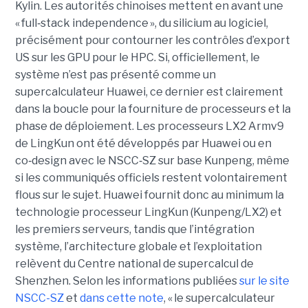
Kylin. Les autorités chinoises mettent en avant une
« full
‑
stack independence », du silicium au logiciel,
précisément pour contourner les contrôles d’export
US sur les GPU pour le HPC.
Si, officiellement, le
système n’est pas présenté comme un
supercalculateur Huawei, ce dernier est clairement
dans la boucle pour la fourniture de processeurs et la
phase de déploiement. Les processeurs LX2 Armv9
de LingKun ont été développés par Huawei ou en
co‑design avec le NSCC‑SZ sur base Kunpeng, même
si les communiqués officiels restent volontairement
flous sur le sujet. Huawei fournit donc au minimum la
technologie processeur LingKun (Kunpeng/LX2) et
les premiers serveurs, tandis que l’intégration
système, l’architecture globale et l’exploitation
relèvent du Centre national de supercalcul de
Shenzhen. Selon les informations publiées
sur le site
NSCC-SZ
et
dans cette note
, « l
e supercalculateur