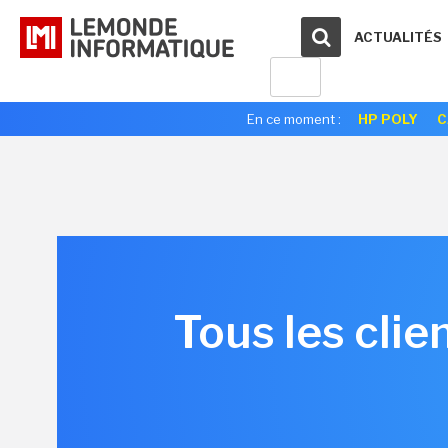
ACTUALITÉS
En ce moment :
HP POLY
C
Tous les cli