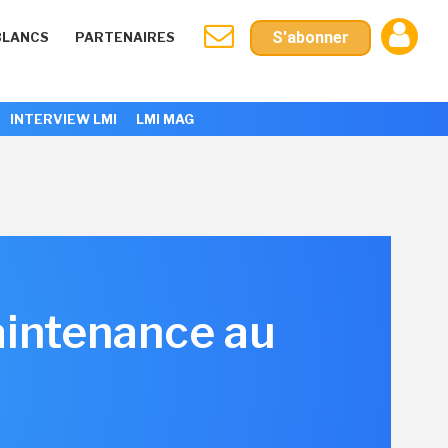
S'abonner
BLANCS
PARTENAIRES
INTERVIEW LMI
LMI MAG
aintenance au