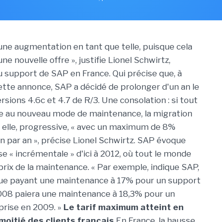
 une augmentation en tant que telle, puisque cela
une nouvelle offre », justifie Lionel Schwirtz,
 support de SAP en France. Qui précise que, à
cette annonce, SAP a décidé de prolonger d'un an le
sions 4.6c et 4.7 de R/3. Une consolation : si tout
e au nouveau mode de maintenance, la migration
a, elle, progressive, « avec un maximum de 8%
 par an », précise Lionel Schwirtz. SAP évoque
e « incrémentale » d'ici à 2012, où tout le monde
prix de la maintenance. « Par exemple, indique SAP,
que payant une maintenance à 17% pour un support
008 paiera une maintenance à 18,3% pour un
prise en 2009. »
Le tarif maximum atteint en
moitié des clients français
En France, la hausse