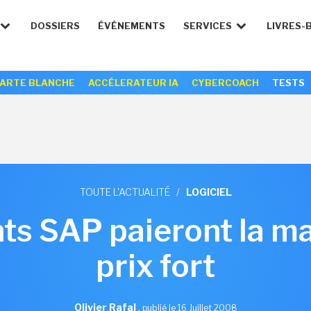
DOSSIERS
ÉVÉNEMENTS
SERVICES
LIVRES-
ARTE BLANCHE
ACCÉLERATEUR IA
CYBERCOACH
TESTS
TOUTE L'ACTUALITÉ
/
LOGICIEL
ents SAP paieront la m
prix fort
Olivier Rafal
,
publié le 16 Juillet 2008