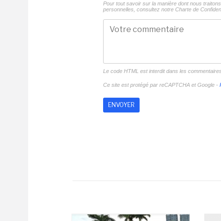
Pour tout savoir sur la manière dont nous traito
personnelles, consultez notre
Charte de Confident
Le code HTML est interdit dans les commentaire
Ce site est protégé par reCAPTCHA et Google -