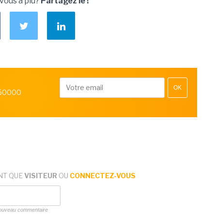
 vous a plu?
Partagez le !
OK
 50000
NT QUE
VISITEUR
OU
CONNECTEZ-VOUS
 nouveau commentaire