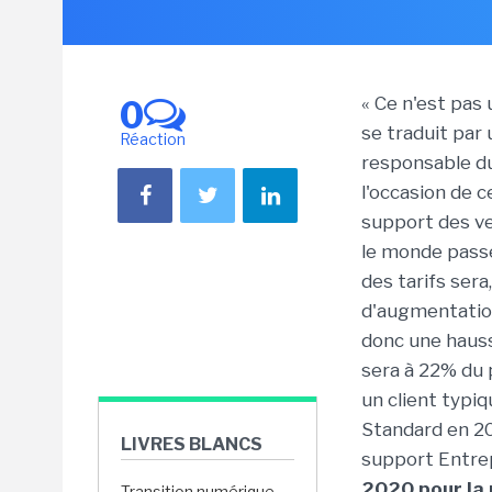
« Ce n'est pas
0
se traduit par 
Réaction
responsable du
l'occasion de 
support des ver
le monde pass
des tarifs ser
d'augmentation
donc une hauss
sera à 22% du 
un client typi
Standard en 2
LIVRES BLANCS
support Entre
2020 pour la 
Transition numérique