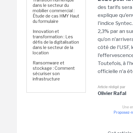
dans le secteur du
des tarifs sera
mobilier commercial :
explique qu'en
Étude de cas HMY Haut
du formulaire
l'indice Synte
2,3% par an sur
Innovation et
transformation : Les
qu'on n'arrive
défis de la digitalisation
côté de l'USF, 
dans le secteur de la
location
l'effervescence
Ransomware et
Toutefois, à l'
stockage : Comment
officielle n'a é
sécuriser son
infrastructure
Article rédigé par
Olivier Rafal
Une er
Proposez-n