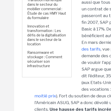
aussi que tous 
dans le secteur du
un contrat de s
mobilier commercial :
Étude de cas HMY Haut
passeront au ta
du formulaire
fin 2007, SAP 
Innovation et
Basic à 17%. D
transformation : Les
défis de la digitalisation
bénéficient au
dans le secteur de la
En mars dernie
location
des tarifs
, vue
Ransomware et
demande des cli
stockage : Comment
sécuriser son
de vouloir l'ap
infrastructure
SAP argue que 
dit l'éditeur, 
(aux Etats-Uni
des vocations 
moitié prix
). Fort du soutien de deux 
l'Américain ASUG, SAP a donc dévoilé u
clients.
Une hausse des tarifs incrém