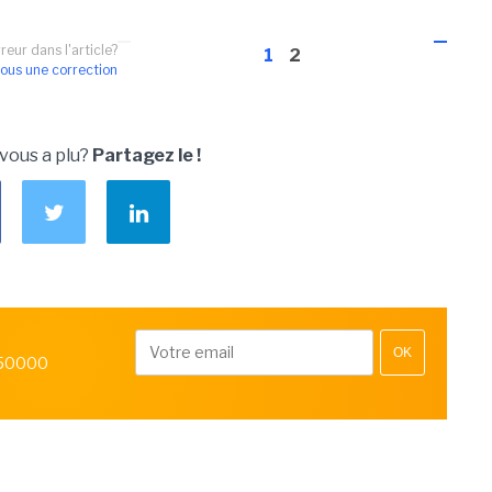
reur dans l'article?
1
2
ous une correction
 vous a plu?
Partagez le !
OK
 50000