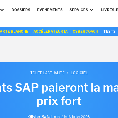
DOSSIERS
ÉVÉNEMENTS
SERVICES
LIVRES-
ARTE BLANCHE
ACCÉLERATEUR IA
CYBERCOACH
TESTS
TOUTE L'ACTUALITÉ
/
LOGICIEL
ents SAP paieront la m
prix fort
Olivier Rafal
,
publié le 16 Juillet 2008