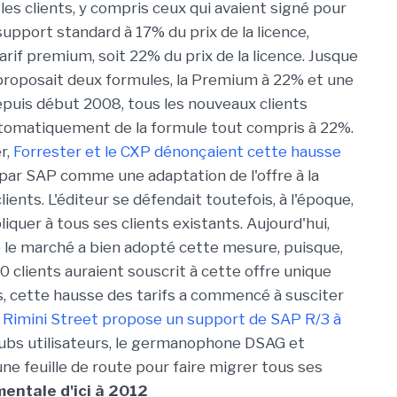
les clients, y compris ceux qui avaient signé pour
upport standard à 17% du prix de la licence,
rif premium, soit 22% du prix de la licence. Jusque
proposait deux formules, la Premium à 22% et une
epuis début 2008, tous les nouveaux clients
tomatiquement de la formule tout compris à 22%.
r,
Forrester et le CXP dénonçaient cette hausse
 par SAP comme une adaptation de l'offre à la
ents. L'éditeur se défendait toutefois, à l'époque,
pliquer à tous ses clients existants. Aujourd'hui,
le marché a bien adopté cette mesure, puisque,
350 clients auraient souscrit à cette offre unique
s, cette hausse des tarifs a commencé à susciter
:
Rimini Street propose un support de SAP R/3 à
clubs utilisateurs, le germanophone DSAG et
ne feuille de route pour faire migrer tous ses
entale d'ici à 2012