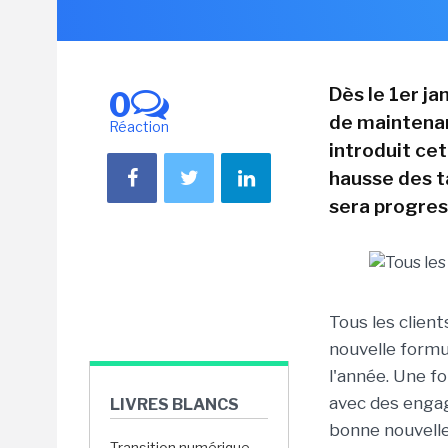
Dès le 1er ja
0
de maintenan
Réaction
introduit ce
hausse des ta
sera progres
Tous les client
nouvelle formu
l'année. Une f
avec des engag
LIVRES BLANCS
bonne nouvelle
Transition numérique