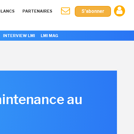
S'abonner
BLANCS
PARTENAIRES
INTERVIEW LMI
LMI MAG
aintenance au