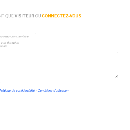
NT QUE
VISITEUR
OU
CONNECTEZ-VOUS
 nouveau commentaire
ns vos données
ialité.
s
Politique de confidentialité
-
Conditions d'utilisation