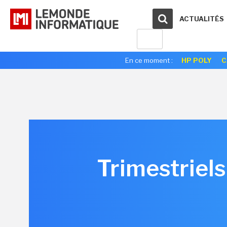
ACTUALITÉS
En ce moment :
HP POLY
C
Trimestriels