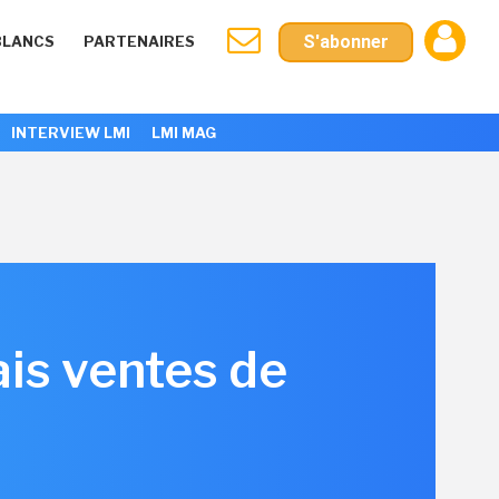
S'abonner
BLANCS
PARTENAIRES
INTERVIEW LMI
LMI MAG
ais ventes de