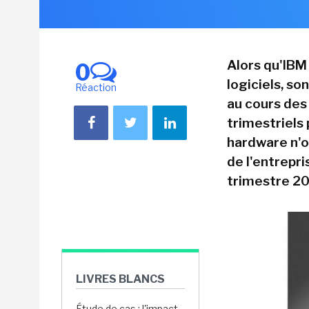
Alors qu'IBM
0
logiciels, so
Réaction
au cours des 
trimestriels 
hardware n'o
de l'entrepri
trimestre 20
LIVRES BLANCS
Étude de cas : l'impact