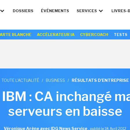
DOSSIERS
ÉVÉNEMENTS
SERVICES
LIVRES-
ARTE BLANCHE
ACCÉLERATEUR IA
CYBERCOACH
TESTS
TOUTE L'ACTUALITÉ
/
BUSINESS
/
RÉSULTATS D'ENTREPRISE
 IBM : CA inchangé m
serveurs en baisse
Véronique Arène avec IDG News Service
,
publié le 18 Avril 2012