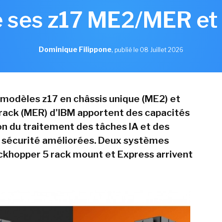
 ses z17 ME2/MER et
Dominique Filippone
,
publié le 08 Juillet 2026
 modèles z17 en châssis unique (ME2) et
ack (MER) d'IBM apportent des capacités
on du traitement des tâches IA et des
 sécurité améliorées. Deux systèmes
khopper 5 rack mount et Express arrivent