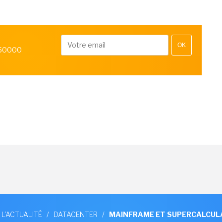
OK
 50000
 L'ACTUALITÉ
/
DATACENTER
/
MAINFRAME ET SUPERCALCUL