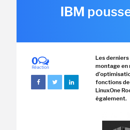
IBM pousse
Les derniers
0
montage en r
Réaction
d'optimisati
fonctions de
LinuxOne Roc
également.