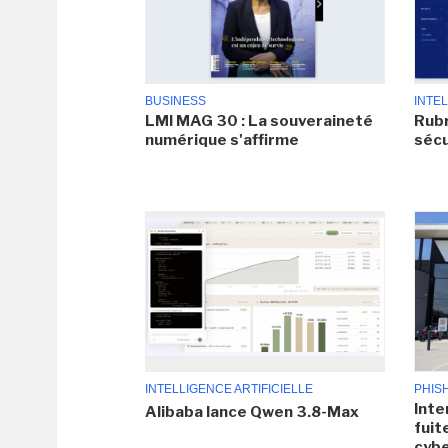
BUSINESS
INTEL
LMI MAG 30 : La souveraineté
Rubr
numérique s'affirme
sécu
INTELLIGENCE ARTIFICIELLE
PHIS
Inte
Alibaba lance Qwen 3.8-Max
fuit
cyb