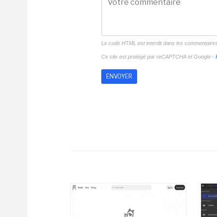
Le code HTML est interdit dans les commentaire
Ce site est protégé par reCAPTCHA et Google -