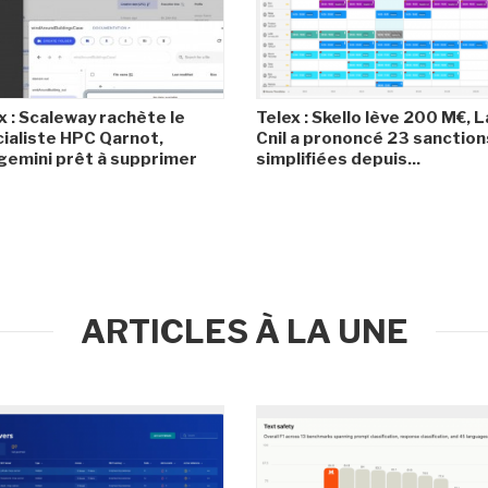
x : Scaleway rachète le
Telex : Skello lève 200 M€, L
ialiste HPC Qarnot,
Cnil a prononcé 23 sanction
emini prêt à supprimer
simplifiées depuis...
ARTICLES À LA UNE