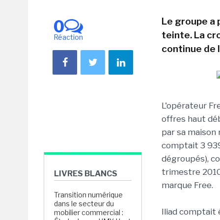
Le groupe a 
0
teinte. La cr
Réaction
continue de l
L'opérateur Fr
offres haut déb
par sa maison 
comptait 3 93
dégroupés), co
trimestre 2010
LIVRES BLANCS
marque Free.
Transition numérique
dans le secteur du
Iliad comptait
mobilier commercial :