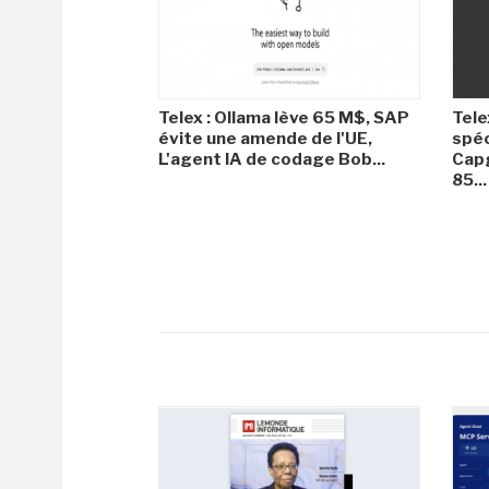
Telex : Ollama lève 65 M$, SAP
Tele
évite une amende de l'UE,
spéc
L'agent IA de codage Bob...
Capg
85...