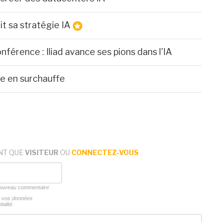
it sa stratégie IA
férence : Iliad avance ses pions dans l'IA
le en surchauffe
NT QUE
VISITEUR
OU
CONNECTEZ-VOUS
 nouveau commentaire
ns vos données
ialité.