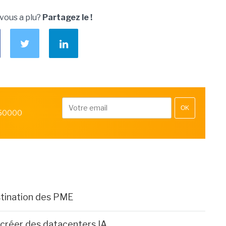
 vous a plu?
Partagez le !
OK
 50000
tination des PME
 créer des datacenters IA