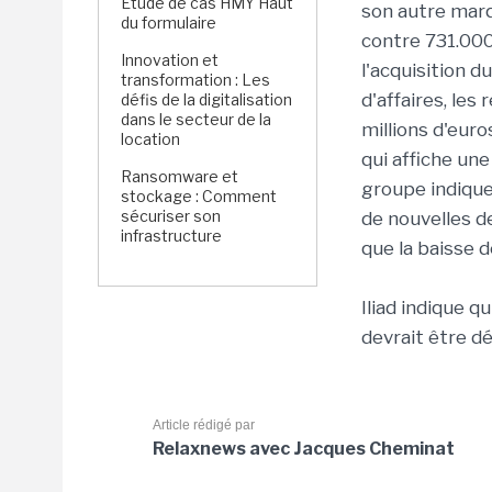
Étude de cas HMY Haut
son autre marq
du formulaire
contre 731.000 
Innovation et
l'acquisition d
transformation : Les
d'affaires, les
défis de la digitalisation
dans le secteur de la
millions d'euros
location
qui affiche une
Ransomware et
groupe indique
stockage : Comment
sécuriser son
de nouvelles de
infrastructure
que la baisse 
Iliad indique q
devrait être dé
Article rédigé par
Relaxnews avec Jacques Cheminat