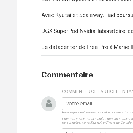
Avec Kyutai et Scaleway, Iliad poursu
DGX SuperPod Nvidia, laboratoire, con
Le datacenter de Free Pro à Marseil
Commentaire
COMMENTER CET ARTICLE EN TA
Renseignez votre email pour être prévenu d'un
Pour tout savoir sur la manière dont nous traito
personnelles, consultez notre
Charte de Confident