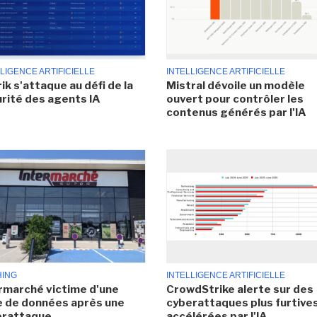
LIGENCE ARTIFICIELLE
INTELLIGENCE ARTIFICIELLE
ik s'attaque au défi de la
Mistral dévoile un modèle
rité des agents IA
ouvert pour contrôler les
contenus générés par l'IA
HING
INTELLIGENCE ARTIFICIELLE
rmarché victime d'une
CrowdStrike alerte sur des
e de données après une
cyberattaques plus furtives
erattaque
accélérées par l'IA