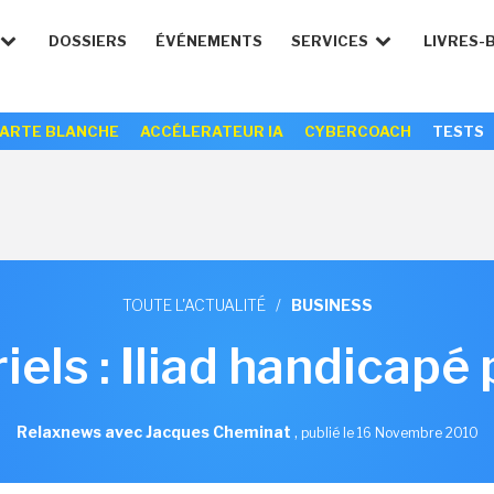
DOSSIERS
ÉVÉNEMENTS
SERVICES
LIVRES-
ARTE BLANCHE
ACCÉLERATEUR IA
CYBERCOACH
TESTS
TOUTE L'ACTUALITÉ
/
BUSINESS
iels : Iliad handicapé 
Relaxnews avec Jacques Cheminat
,
publié le 16 Novembre 2010