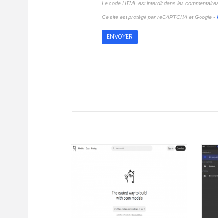
Le code HTML est interdit dans les commentaire
Ce site est protégé par reCAPTCHA et Google -