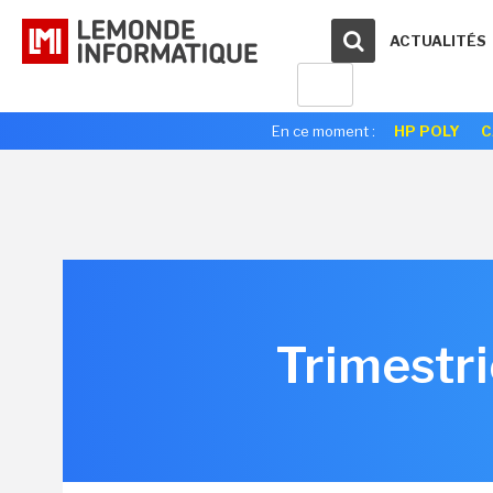
ACTUALITÉS
En ce moment :
HP POLY
C
Trimestri