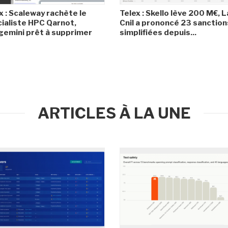
x : Scaleway rachète le
Telex : Skello lève 200 M€, L
ialiste HPC Qarnot,
Cnil a prononcé 23 sanction
emini prêt à supprimer
simplifiées depuis...
ARTICLES À LA UNE