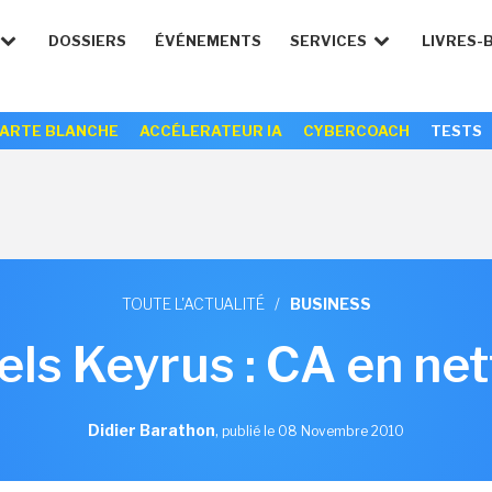
DOSSIERS
ÉVÉNEMENTS
SERVICES
LIVRES-
ARTE BLANCHE
ACCÉLERATEUR IA
CYBERCOACH
TESTS
TOUTE L'ACTUALITÉ
/
BUSINESS
els Keyrus : CA en ne
Didier Barathon
,
publié le 08 Novembre 2010