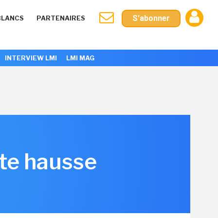
S'abonner
BLANCS
PARTENAIRES
INTERVIEW LMI
LMI MAG
tte hausse