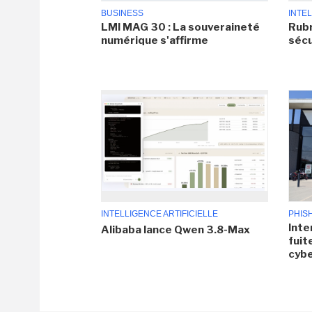
BUSINESS
INTEL
LMI MAG 30 : La souveraineté
Rubr
numérique s'affirme
sécu
INTELLIGENCE ARTIFICIELLE
PHIS
Inte
Alibaba lance Qwen 3.8-Max
fuit
cyb