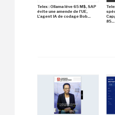
Telex : Ollama lève 65 M$, SAP
Tele
évite une amende de l'UE,
spéc
L'agent IA de codage Bob...
Capg
85...