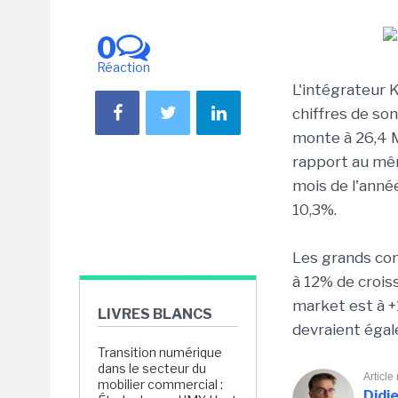
0
Réaction
L'intégrateur K
chiffres de son
monte à 26,4 
rapport au mê
mois de l'anné
10,3%.
Les grands com
à 12% de crois
market est à +
LIVRES BLANCS
devraient égal
Transition numérique
dans le secteur du
Article
mobilier commercial :
Didi