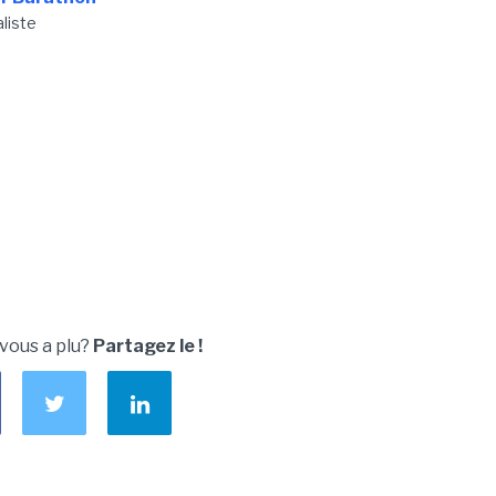
aliste
 vous a plu?
Partagez le !