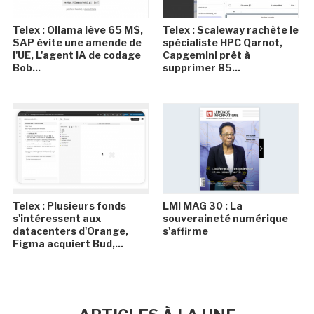
Telex : Ollama lève 65 M$,
Telex : Scaleway rachète le
SAP évite une amende de
spécialiste HPC Qarnot,
l'UE, L'agent IA de codage
Capgemini prêt à
Bob...
supprimer 85...
Telex : Plusieurs fonds
LMI MAG 30 : La
s'intéressent aux
souveraineté numérique
datacenters d'Orange,
s'affirme
Figma acquiert Bud,...