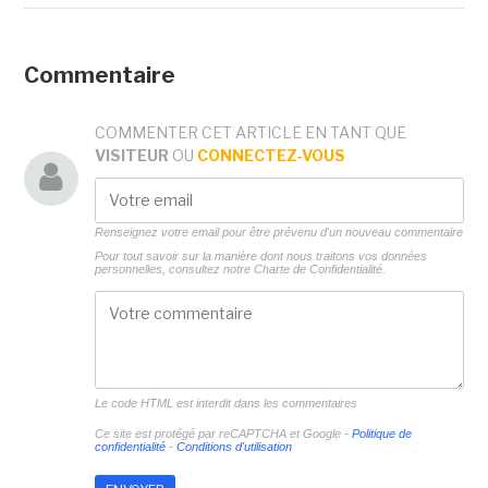
Commentaire
COMMENTER CET ARTICLE EN TANT QUE
VISITEUR
OU
CONNECTEZ-VOUS
Renseignez votre email pour être prévenu d'un nouveau commentaire
Pour tout savoir sur la manière dont nous traitons vos données
personnelles, consultez notre
Charte de Confidentialité.
Le code HTML est interdit dans les commentaires
Ce site est protégé par reCAPTCHA et Google -
Politique de
confidentialité
-
Conditions d'utilisation