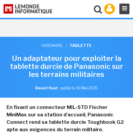
HARDWARE
/
TABLETTE
Un adaptateur pour exploiter la
tablette durcie de Panasonic sur
les terrains militaires
Benoît Huet
,
publié le 30 Mai 2025
En fixant un connecteur MIL-STD Fischer
MiniMax sur sa station d'accueil, Panasonic
Connect rend sa tablette durcie Toughbook G2
apte aux exigences du terrain militaire.