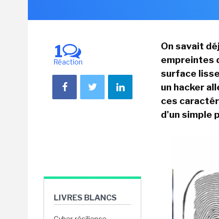
On savait déj
1
empreintes d
Réaction
surface liss
un hacker all
ces caractér
d'un simple 
LIVRES BLANCS
Cyber-résilience