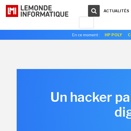
ACTUALITÉS
En ce moment :
HP POLY
C
Un hacker pa
di