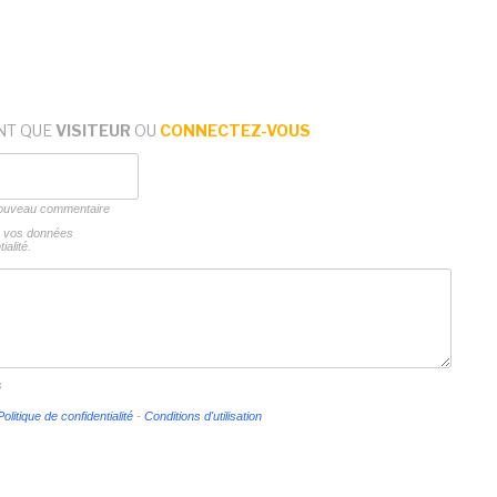
NT QUE
VISITEUR
OU
CONNECTEZ-VOUS
 nouveau commentaire
ns vos données
ialité.
s
Politique de confidentialité
-
Conditions d'utilisation