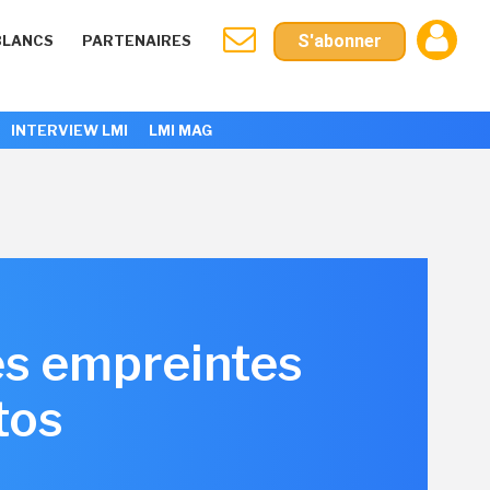
S'abonner
BLANCS
PARTENAIRES
INTERVIEW LMI
LMI MAG
es empreintes
tos