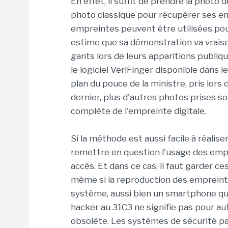
En effet, il suffit de prendre la photo
photo classique pour récupérer ses em
empreintes peuvent être utilisées pour
estime que sa démonstration va vraise
gants lors de leurs apparitions publique
le logiciel VeriFinger disponible dans
plan du pouce de la ministre, pris lor
dernier, plus d'autres photos prises s
complète de l'empreinte digitale.
Si la méthode est aussi facile à réalise
remettre en question l'usage des empre
accès. Et dans ce cas, il faut garder 
même si la reproduction des empreintes
système, aussi bien un smartphone qu'un
hacker au 31C3 ne signifie pas pour 
obsolète. Les systèmes de sécurité par