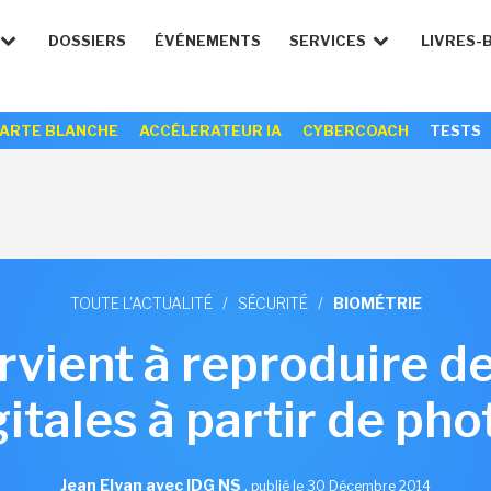
DOSSIERS
ÉVÉNEMENTS
SERVICES
LIVRES-
ARTE BLANCHE
ACCÉLERATEUR IA
CYBERCOACH
TESTS
TOUTE L'ACTUALITÉ
/
SÉCURITÉ
/
BIOMÉTRIE
rvient à reproduire d
gitales à partir de pho
Jean Elyan avec IDG NS
,
publié le 30 Décembre 2014