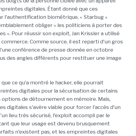
 des doigts de la personne ciblée avec un appareil
preintes digitales. Étant donné que ces
 l'authentification biométrique, « Starbug »
mblablement obliger « les politiciens à porter des
s ». Pour réussir son exploit, Jan Krissler a utilisé
 le commerce. Comme source, il est reparti d'un gros
s d'une conférence de presse donnée en octobre
ous des angles différents pour restituer une image
r que ce qu'a montré le hacker, elle pourrait
intes digitales pour la sécurisation de certains
ces options de détournement en mémoire. Mais,
 digitales s'avère viable pour forcer l'accès d'un
 lieu très sécurisé, l'exploit accompli par le
autant que leur usage est devenu brusquement
faits n'existent pas, et les empreintes digitales