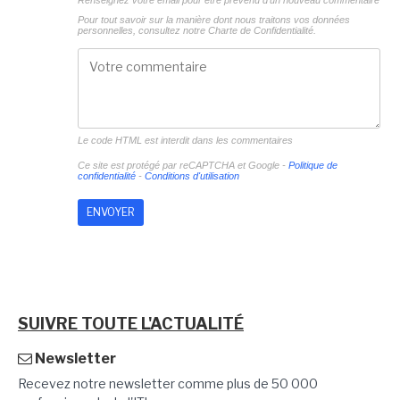
Renseignez votre email pour être prévenu d'un nouveau commentaire
Pour tout savoir sur la manière dont nous traitons vos données
personnelles, consultez notre
Charte de Confidentialité.
Le code HTML est interdit dans les commentaires
Ce site est protégé par reCAPTCHA et Google -
Politique de
confidentialité
-
Conditions d'utilisation
SUIVRE TOUTE L'ACTUALITÉ
Newsletter
Recevez notre newsletter comme plus de 50 000