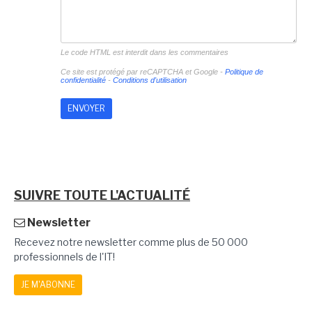
Le code HTML est interdit dans les commentaires
Ce site est protégé par reCAPTCHA et Google -
Politique de
confidentialité
-
Conditions d'utilisation
SUIVRE TOUTE L'ACTUALITÉ
Newsletter
Recevez notre newsletter comme plus de 50 000
professionnels de l'IT!
JE M'ABONNE