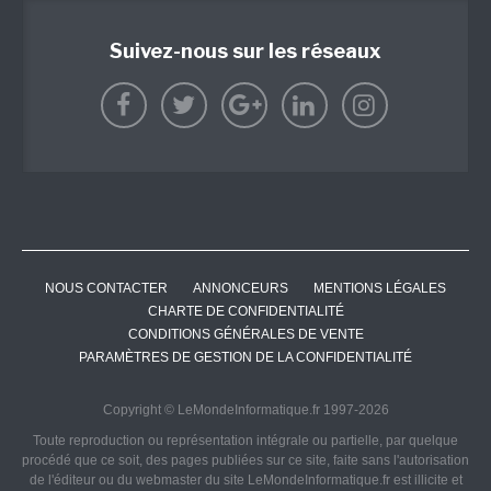
Suivez-nous sur les réseaux
NOUS CONTACTER
ANNONCEURS
MENTIONS LÉGALES
CHARTE DE CONFIDENTIALITÉ
CONDITIONS GÉNÉRALES DE VENTE
PARAMÈTRES DE GESTION DE LA CONFIDENTIALITÉ
Copyright © LeMondeInformatique.fr 1997-2026
Toute reproduction ou représentation intégrale ou partielle, par quelque
procédé que ce soit, des pages publiées sur ce site, faite sans l'autorisation
de l'éditeur ou du webmaster du site LeMondeInformatique.fr est illicite et