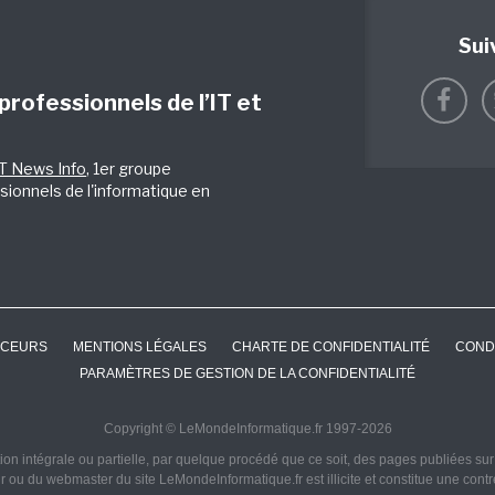
Sui
 professionnels de l’IT et
IT News Info
, 1er groupe
sionnels de l'informatique en
CEURS
MENTIONS LÉGALES
CHARTE DE CONFIDENTIALITÉ
COND
PARAMÈTRES DE GESTION DE LA CONFIDENTIALITÉ
Copyright © LeMondeInformatique.fr 1997-2026
on intégrale ou partielle, par quelque procédé que ce soit, des pages publiées sur ce
ur ou du webmaster du site LeMondeInformatique.fr est illicite et constitue une cont