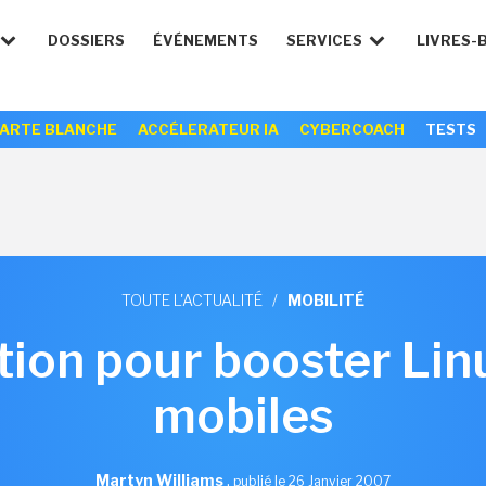
DOSSIERS
ÉVÉNEMENTS
SERVICES
LIVRES-
ARTE BLANCHE
ACCÉLERATEUR IA
CYBERCOACH
TESTS
TOUTE L'ACTUALITÉ
/
MOBILITÉ
ion pour booster Lin
mobiles
Martyn Williams
,
publié le 26 Janvier 2007