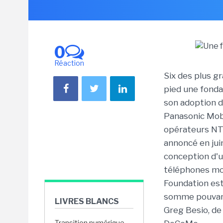
0
Réaction
Six des plus g
pied une fonda
son adoption d
Panasonic Mob
opérateurs NT
annoncé en juin
conception d'u
téléphones mobi
Foundation est
somme pouvant 
LIVRES BLANCS
Greg Besio, de
Transition numérique