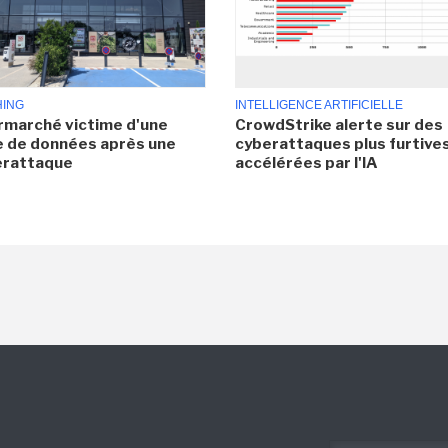
HING
INTELLIGENCE ARTIFICIELLE
rmarché victime d'une
CrowdStrike alerte sur des
e de données après une
cyberattaques plus furtives
erattaque
accélérées par l'IA