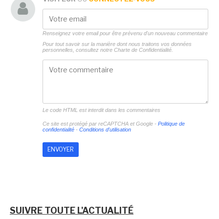
Renseignez votre email pour être prévenu d'un nouveau commentaire
Pour tout savoir sur la manière dont nous traitons vos données
personnelles, consultez notre
Charte de Confidentialité.
Le code HTML est interdit dans les commentaires
Ce site est protégé par reCAPTCHA et Google -
Politique de
confidentialité
-
Conditions d'utilisation
SUIVRE TOUTE L'ACTUALITÉ