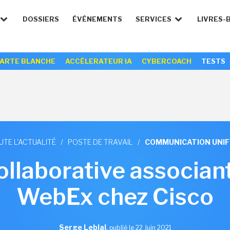
DOSSIERS
ÉVÉNEMENTS
SERVICES
LIVRES-
ARTE BLANCHE
ACCÉLERATEUR IA
CYBERCOACH
TESTS
UTE L'ACTUALITÉ
/
POSTE DE TRAVAIL
/
COMMUNICATION UNIF
ollaborative associant
WebEx chez Cisco
Serge Leblal
,
publié le 22 Juin 2021