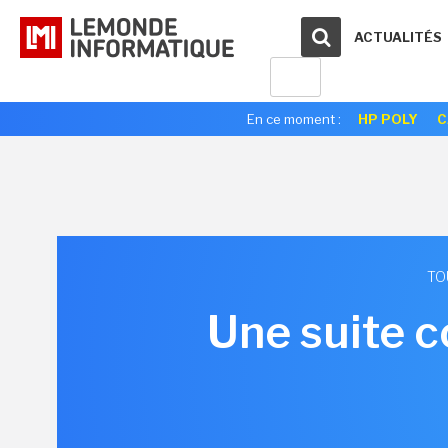
ACTUALITÉS
En ce moment :
HP POLY
C
TO
Une suite c