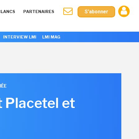
S'abonner
BLANCS
PARTENAIRES
INTERVIEW LMI
LMI MAG
IÉE
 Placetel et