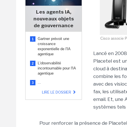
Les agents IA,
nouveaux objets
de gouvernance
Cisco associe P
Gartner prévoit une
1
croissance
exponentielle de l'IA
Lancé en 2008
agentique
Placetel est u
L'observabilité
2
cloud à destin
incontournable pour l'IA
agentique
combine les fo
...
3
avec des visioc
fax, les utilis
LIRE LE DOSSIER
email. Et, une
systèmes tels 
Pour renforcer la présence de Placetel