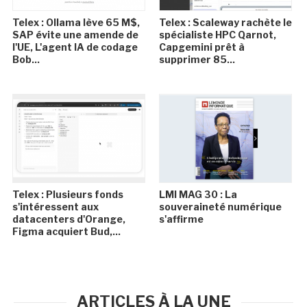
Telex : Ollama lève 65 M$,
Telex : Scaleway rachète le
SAP évite une amende de
spécialiste HPC Qarnot,
l'UE, L'agent IA de codage
Capgemini prêt à
Bob...
supprimer 85...
Telex : Plusieurs fonds
LMI MAG 30 : La
s'intéressent aux
souveraineté numérique
datacenters d'Orange,
s'affirme
Figma acquiert Bud,...
ARTICLES À LA UNE