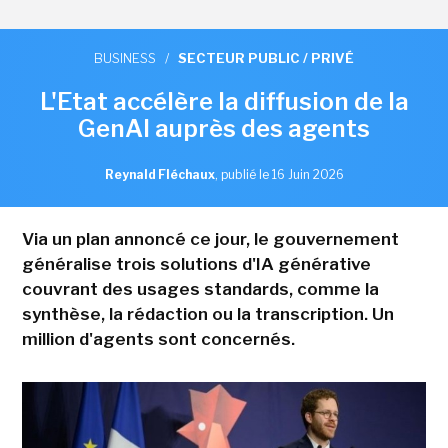
BUSINESS
/
SECTEUR PUBLIC / PRIVÉ
L'Etat accélère la diffusion de la
GenAI auprès des agents
Reynald Fléchaux
,
publié le 16 Juin 2026
Via un plan annoncé ce jour, le gouvernement
généralise trois solutions d'IA générative
couvrant des usages standards, comme la
synthèse, la rédaction ou la transcription. Un
million d'agents sont concernés.