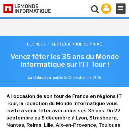
BUSINESS
/
SECTEUR PUBLIC / PRIVÉ
Venez fêter les 35 ans du Monde
Informatique sur l'IT Tour !
La rédaction
,
publié le 05 Septembre 2016
A l'occasion de son tour de France en régions IT
Tour, la rédaction du Monde Informatique vous
invite à venir fêter avec nous ses 35 ans. Du 22
septembre au 8 décembre à Lyon, Strasbourg,
Nantes, Reims, Lille, Aix-en-Provence, Toulouse