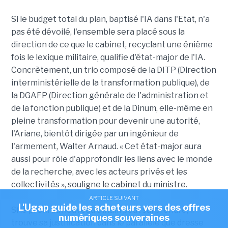
Si le budget total du plan, baptisé l'IA dans l'Etat, n'a
pas été dévoilé, l'ensemble sera placé sous la
direction de ce que le cabinet, recyclant une énième
fois le lexique militaire, qualifie d'état-major de l'IA.
Concrètement, un trio composé de la DITP (Direction
interministérielle de la transformation publique), de
la DGAFP (Direction générale de l'administration et
de la fonction publique) et de la Dinum, elle-même en
pleine transformation pour devenir une autorité,
l'Ariane, bientôt dirigée par un ingénieur de
l'armement, Walter Arnaud. « Cet état-major aura
aussi pour rôle d'approfondir les liens avec le monde
de la recherche, avec les acteurs privés et les
collectivités », souligne le cabinet du ministre.
ARTICLE SUIVANT
L'Ugap guide les acheteurs vers des offres
Si le profil du nouveau Dinum peut surprendre, il
numériques souveraines
trouve sa justification dans le parallèle que dresse