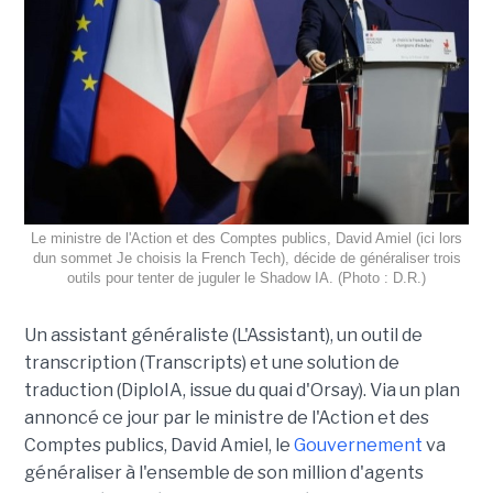
Le ministre de l'Action et des Comptes publics, David Amiel (ici lors
dun sommet Je choisis la French Tech), décide de généraliser trois
outils pour tenter de juguler le Shadow IA. (Photo : D.R.)
Un assistant généraliste (L'Assistant), un outil de
transcription (Transcripts) et une solution de
traduction (DiploIA, issue du quai d'Orsay). Via un plan
annoncé ce jour par le ministre de l'Action et des
Comptes publics, David Amiel, le
Gouvernement
va
généraliser à l'ensemble de son million d'agents