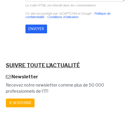
Le code HTML est interdit dans les commentaires
Ce site est protégé par reCAPTCHA et Google -
Politique de
confidentialité
-
Conditions d'utilisation
SUIVRE TOUTE L'ACTUALITÉ
Newsletter
Recevez notre newsletter comme plus de 50 000
professionnels de l'IT!
JE M'ABONNE