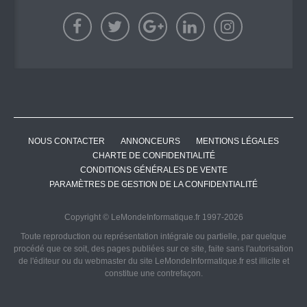
NOUS CONTACTER
ANNONCEURS
MENTIONS LÉGALES
CHARTE DE CONFIDENTIALITÉ
CONDITIONS GÉNÉRALES DE VENTE
PARAMÈTRES DE GESTION DE LA CONFIDENTIALITÉ
Copyright © LeMondeInformatique.fr 1997-2026
Toute reproduction ou représentation intégrale ou partielle, par quelque
procédé que ce soit, des pages publiées sur ce site, faite sans l'autorisation
de l'éditeur ou du webmaster du site LeMondeInformatique.fr est illicite et
constitue une contrefaçon.