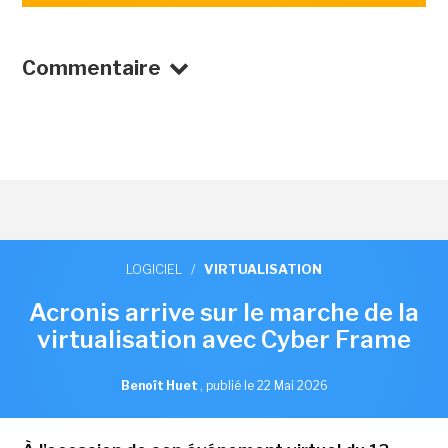
Commentaire
LOGICIEL
/
VIRTUALISATION
Acronis arrive sur le marche de la
virtualisation avec Cyber Frame
Benoît Huet
,
publié le 22 Mai 2026