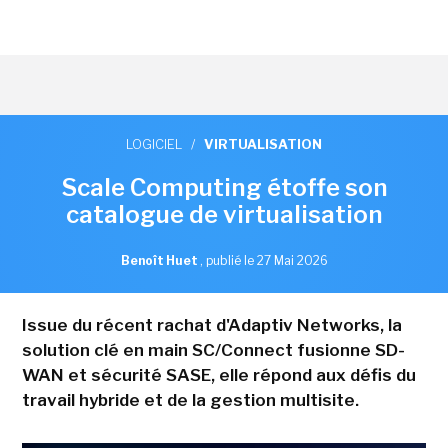
LOGICIEL
/
VIRTUALISATION
Scale Computing étoffe son
catalogue de virtualisation
Benoît Huet
,
publié le 27 Mai 2026
Issue du récent rachat d'Adaptiv Networks, la
solution clé en main SC/Connect fusionne SD-
WAN et sécurité SASE, elle répond aux défis du
travail hybride et de la gestion multisite.