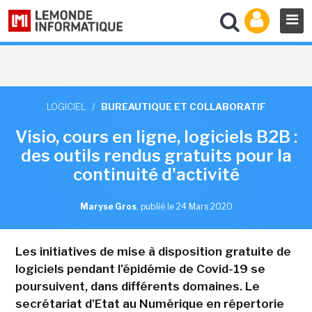
LOGICIEL
/
BUREAUTIQUE ET COLLABORATIF
Visio, cours en ligne, logiciels B2B :
des outils rendus gratuits pour la
continuité d'activité
Maryse Gros
,
publié le 24 Mars 2020
Les initiatives de mise à disposition gratuite de
logiciels pendant l'épidémie de Covid-19 se
poursuivent, dans différents domaines. Le
secrétariat d'Etat au Numérique en répertorie