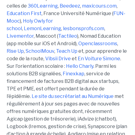
celles de
360Learning
,
Beedeez
,
maxicours.com
,
Education First
, France Université Numérique (
FUN-
Mooc
),
Holy Owly for
school
,
LemonLearning
,
lesbonsprofs.com
,
Livementor
, Mascoot (
Tactileo
), Nomad Education
(app mobile sur iOS et Android),
Openclassrooms
,
Rise Up
,
SchoolMouv
,
Teach Up
et, pour apprendre le
code de la route,
Vibsii Drive
et
En Voiture Simone
.
Sur l'orientation scolaire :
Hello Charly
. Parmi les
solutions B2B signalées,
Finexkap
, service de
financement de factures B2B digital aux startups,
TPE et PME, est offert pendant la durée de
l’épidémie.
Le site du secrétariat au Numérique
met
régulièrement à jour ses pages avec de nouvelles
offres numériques gratuites dont, récemment
Agicap (gestion de trésorerie), iAdvize (chatbot),
Logbook (Iremos, gestion de crise), Synapscore (plan
d'action à grande échelle), Andjaro (mise en relation