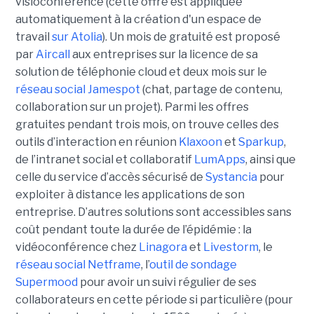
visioconférence (cette offre est appliquée
automatiquement à la création d'un espace de
travail
sur Atolia
). Un mois de gratuité est proposé
par
Aircall
aux entreprises sur la licence de sa
solution de téléphonie cloud et deux mois sur le
réseau social Jamespot
(chat, partage de contenu,
collaboration sur un projet). Parmi les offres
gratuites pendant trois mois, on trouve celles des
outils d’interaction en réunion
Klaxoon
et
Sparkup
,
de l’intranet social et collaboratif
LumApps
, ainsi que
celle du service d’accès sécurisé de
Systancia
pour
exploiter à distance les applications de son
entreprise. D’autres solutions sont accessibles sans
coût pendant toute la durée de l’épidémie : la
vidéoconférence chez
Linagora
et
Livestorm
, le
réseau social Netframe
, l’
outil de sondage
Supermood
pour avoir un suivi régulier de ses
collaborateurs en cette période si particulière (pour