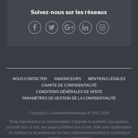
Suivez-nous sur les réseaux
NOUS CONTACTER
ANNONCEURS
MENTIONS LÉGALES
CHARTE DE CONFIDENTIALITÉ
CONDITIONS GÉNÉRALES DE VENTE
PARAMÈTRES DE GESTION DE LA CONFIDENTIALITÉ
Copyright © LeMondeInformatique.fr 1997-2026
Toute reproduction ou représentation intégrale ou partielle, par quelque
procédé que ce soit, des pages publiées sur ce site, faite sans l'autorisation
de l'éditeur ou du webmaster du site LeMondeInformatique.fr est illicite et