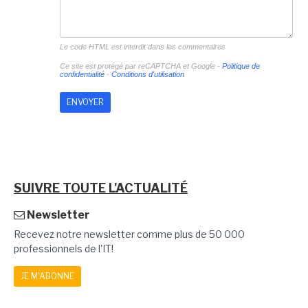
Le code HTML est interdit dans les commentaires
Ce site est protégé par reCAPTCHA et Google -
Politique de
confidentialité
-
Conditions d'utilisation
SUIVRE TOUTE L'ACTUALITÉ
Newsletter
Recevez notre newsletter comme plus de 50 000
professionnels de l'IT!
JE M'ABONNE