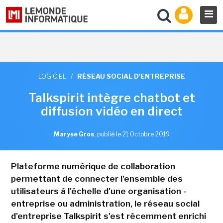
LOGICIEL
/
RÉSEAU SOCIAL D'ENTREPRISE
Talkspirit intègre chatbot et
diffusion vidéo en direct
Maryse Gros
,
publié le 21 Octobre 2019
Plateforme numérique de collaboration
permettant de connecter l'ensemble des
utilisateurs à l'échelle d'une organisation -
entreprise ou administration, le réseau social
d'entreprise Talkspirit s'est récemment enrichi